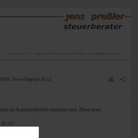
STARTSEITE
»
ERSTATTUNGSZINSEN SIND STEUERPFLICHTIG
HMER
,
Steuer-Tipps für ALLE
sen als Kapitaleinkünfte steuerbar sind. Diese neue
– St 223