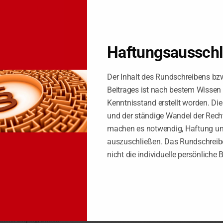
pitaleinkünfte hat der Gesetzgeber seinen Willen, diese Zinsen der Bes
en Fällen) verstößt die Regelung nicht gegen das Verfassungsrecht.
l
Haftungsaussch
auf Steuernachforderungen nicht steuermindernd geltend gemacht werd
gebnis führen – nämlich dann, wenn Steuernachforderungen und Steuere
Der Inhalt des Rundschreibens bz
Beitrages ist nach bestem Wissen
e steuerliche Bemessungsgrundlage einzubeziehen, soweit ihnen nicht a
Kenntnisstand erstellt worden. Di
und der ständige Wandel der Rech
n Finanzamt zu stellen.
machen es notwendig, Haftung u
auszuschließen. Das Rundschreibe
nicht die individuelle persönliche 
nsprüche für unterschiedliche Jahre im engen zeitlichen und sachlich
g des Wareneinsatzes im Folgejahr (= Gewinnminderung)).
anzlei Leipzig
Zinsen
,