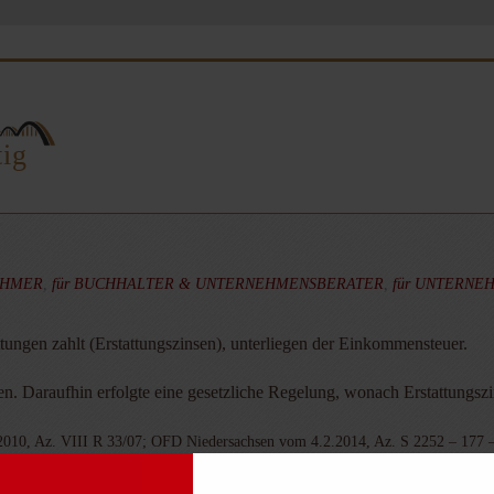
tig
EHMER
,
für BUCHHALTER & UNTERNEHMENSBERATER
,
für UNTERNE
ungen zahlt (Erstattungszinsen), unterliegen der Einkommensteuer.
n. Daraufhin erfolgte eine gesetzliche Regelung, wonach Erstattungszin
2010, Az. VIII R 33/07; OFD Niedersachsen vom 4.2.2014, Az. S 2252 – 177 