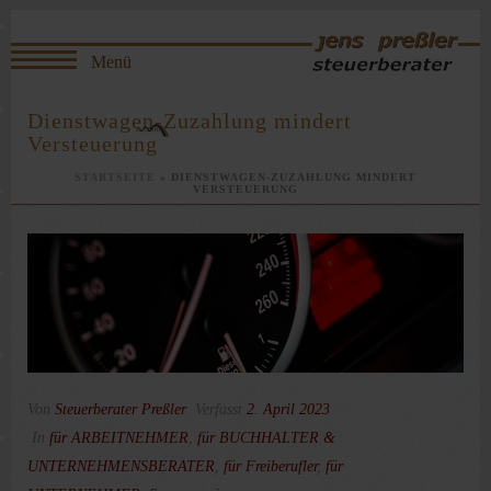
Dienstwagen-Zuzahlung mindert
Versteuerung
STARTSEITE
»
DIENSTWAGEN-ZUZAHLUNG MINDERT
VERSTEUERUNG
Von
Steuerberater Preßler
Verfasst
2. April 2023
In
für ARBEITNEHMER
,
für BUCHHALTER &
UNTERNEHMENSBERATER
,
für Freiberufler
,
für