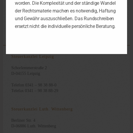
worden. Die Komplexität und der ständige Wandel
steuerlichen Anerkennung unbedingt vertraglich festgehalten
werden.
der Rechtsmaterie machen es notwendig, Haftung
und Gewähr auszuschließen. Das Rundschreiben
ersetzt nicht die individuelle persönliche Beratung.
Steuerkanzlei Leipzig
Schorlemmerstraße 2
D-04155 Leipzig
Telefon 0341 – 98 38 88-0
Telefax 0341 – 98 38 88-29
Steuerkanzlei Luth. Wittenberg
Berliner Str. 4
D-06886 Luth. Wittenberg