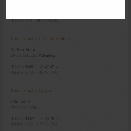
D-04155 Leipzig
Telefon 0341 – 98 38 88-0
Telefax 0341 – 98 38 88-29
Steuerkanzlei Luth. Wittenberg
Berliner Str. 4
D-06886 Luth. Wittenberg
Telefon 03491 – 45 47 47-4
Telefax 03491 – 45 47 47-8
Steuerkanzlei Torgau
Elbstraße 8
D-04860 Torgau
Telefon 03421 – 77 85 70-0
Telefax 03421 – 77 85 70-2