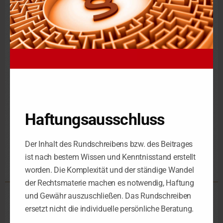
Nutzungsüberlassung vorliegen. Dieser Vorgang vollzieht sich
aber nicht auf der Vermögensebene. Daher entsteht kein
gesondertes Nutzungsrecht als Wirtschaftsgut des
Betriebsvermögens. Es werden insoweit auch keine stillen
Reserven aufgedeckt, die den Verkaufsgewinn erhöhen
könnten.
Steuer-Tipp
Der Selbstständige kann trotz fehlenden Eigentums die auf den
Miteigentumsanteil des Ehegatten entfallende AfA als
Betriebsausgabe abziehen, wenn er sämtliche Kosten getragen
hat. Dies ergibt sich aus H 4.7 EStH unter dem Stichwort
Haftungsausschluss
Eigenaufwand für ein fremdes Wirtschaftsgut.
Der Inhalt des Rundschreibens bzw. des Beitrages
ist nach bestem Wissen und Kenntnisstand erstellt
worden. Die Komplexität und der ständige Wandel
der Rechtsmaterie machen es notwendig, Haftung
und Gewähr auszuschließen. Das Rundschreiben
Steuerkanzlei Leipzig
ersetzt nicht die individuelle persönliche Beratung.
Schorlemmerstraße 2