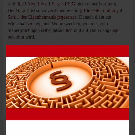
ist in
§ 23 Abs. 1 Nr. 1 Satz 3 EStG
nicht näher bestimmt.
Der Begriff ist so zu verstehen wie in
§ 10e EStG und in § 4
Satz 1 des Eigenheimzulagegesetzes
. Danach dient ein
Wirtschaftsgut eigenen Wohnzwecken, wenn es vom
Steuerpflichtigen selbst tatsächlich und auf Dauer angelegt
bewohnt wird.
Beachten Sie
Eigene Wohnzwecke sind auch dann gegeben, wenn die
Wohnung gemeinsam mit Familienangehörigen genutzt wird
bzw. wenn sie teilweise – auch an fremde Personen –
unentgeltlich überlassen wird, solange die eigene
Haushaltsführung möglich bleibt.
Dies gilt auch für die Überlassung der Wohnung an ein im
Sinne des
§ 32 EStG
zu berücksichtigendes Kind zur
alleinigen Nutzung. Dies beruht auf der Obliegenheit, für die
Unterbringung des Kindes zu sorgen, sofern dies aufgrund
einer unterhaltsrechtlichen Verpflichtung geschieht, was
regelmäßig bei der auswärtigen Unterbringung eines Kindes
am Studienort der Fall ist.