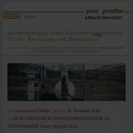
Aufwendungen eines Raststättenbetreibers
für die Bewirtung von Busfahrern
STARTSEITE
»
AUFWENDUNGEN EINES RASTSTÄTTENBETREIBERS
FÜR DIE BEWIRTUNG VON BUSFAHRERN
Von
Steuerberater Preßler
Verfasst
26. November 2018
In
für BUCHHALTER & UNTERNEHMENSBERATER
,
für
UNTERNEHMER
,
Steuer-Tipps für ALLE