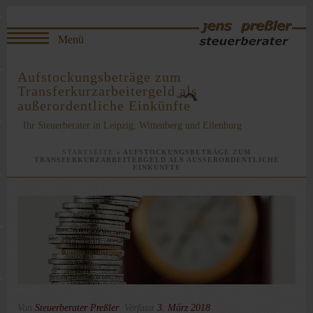
Aufstockungsbeträge zum
Transferkurzarbeitergeld als
außerordentliche Einkünfte
Ihr Steuerberater in Leipzig, Wittenberg und Eilenburg
STARTSEITE
»
AUFSTOCKUNGSBETRÄGE ZUM
TRANSFERKURZARBEITERGELD ALS AUSSERORDENTLICHE E
INKÜNFTE
Von
Steuerberater Preßler
Verfasst
3. März 2018