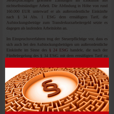
Steuerpflichtigen geleistete Zahlungen als Einkünfte aus
nichtselbstständiger Arbeit. Die Abfindung in Höhe von rund
160.000 EUR unterwarf er als außerordentliche Einkünfte
nach § 34 Abs. 1 EStG dem ermäßigten Tarif, die
Aufstockungsbeträge zum Transferkurzarbeitergeld setzte es
dagegen als laufenden Arbeitslohn an.
Im Einspruchsverfahren trug der Steuerpflichtige vor, dass es
sich auch bei den Aufstockungsbeträgen um außerordentliche
Einkünfte im Sinne des
§ 24 EStG
handele, die nach der
Fünftelregelung des § 34 EStG mit dem ermäßigten Tarif zu
versteuern seien. Dagegen unterwarf das FA die
Aufstockungsbeträge als laufenden Arbeitslohn dem
Regelsteuersatz.
Entscheidung
Das
FG
schloss sich dagegen der Auffassung des
Steuerpflichtigen an und gab der eingelegten Klage statt. Denn
der Zuschuss zum Transferkurzarbeitergeld stelle eine
Entschädigung für entgangene oder entgehende Einnahmen