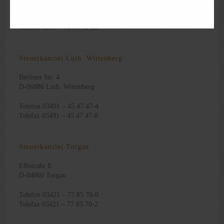
Telefon 0341 – 98 38 88-0
Telefax 0341 – 98 38 88-29
Steuerkanzlei Luth. Wittenberg
Berliner Str. 4
D-06886 Luth. Wittenberg
Telefon 03491 – 45 47 47-4
Telefax 03491 – 45 47 47-8
Steuerkanzlei Torgau
Elbstraße 8
D-04860 Torgau
Telefon 03421 – 77 85 70-0
Telefax 03421 – 77 85 70-2