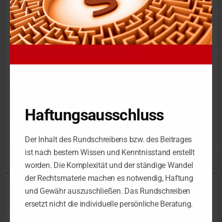
Beachten Sie | Ein vorschnelles Akzeptieren von
Strafbefehlen kann für GmbH-Geschäftsführer bei
einschlägigen Delikten daher gefährlich sein. Nicht zuletzt
aufgrund der von Amts wegen erfolgenden Löschung aus dem
Handelsregister sollte ein solches Vorgehen wohl überlegt sein.
Fundstelle
BGH 3.12.19, II ZB 18/19
Haftungsausschluss
Der Inhalt des Rundschreibens bzw. des Beitrages
Bundesgerichtshof
ist nach bestem Wissen und Kenntnisstand erstellt
worden. Die Komplexität und der ständige Wandel
der Rechtsmaterie machen es notwendig, Haftung
und Gewähr auszuschließen. Das Rundschreiben
Steuerkanzlei Leipzig
ersetzt nicht die individuelle persönliche Beratung.
Schorlemmerstraße 2
D-04155 Leipzig