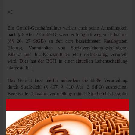
Ein GmbH-Geschäftsführer verliert auch seine Amtsfähigkeit
nach § 6 Abs. 2 GmbHG, wenn er lediglich wegen Teilnahme
(§§ 26, 27 StGB) an den dort bezeichneten Katalogtaten
(Betrug, Vorenthalten von Sozialversicherungsbeiträgen,
Bilanz- und Insolvenzstraftaten etc.) rechtskräftig verurteilt
wird. Dies hat der BGH in einer aktuellen Leitentscheidung
klargestellt. |
Das Gericht lässt hierfür außerdem die bloße Verurteilung
durch Strafbefehl (§ 407, § 410 Abs. 3 StPO) ausreichen.
Bereits die Teilnahmeverurteilung mittels Strafbefehls lässt die
Eignungsvoraussetzungen eines Geschäftsführers daher
entfallen.
Folge: Das Registergericht muss die Eintragung des GmbH-
Geschäftsführers nach § 395 Abs. 1 S. 1 FamFG von Amts
wegen im Handelsregister löschen.