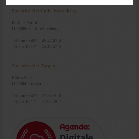
Steuerkanzlei Luth. Wittenberg
Berliner Str. 4
D-06886 Luth. Wittenberg
Telefon 03491 – 45 47 47-4
Telefax 03491 – 45 47 47-8
Steuerkanzlei Torgau
Elbstraße 8
D-04860 Torgau
Telefon 03421 – 77 85 70-0
Telefax 03421 – 77 85 70-2