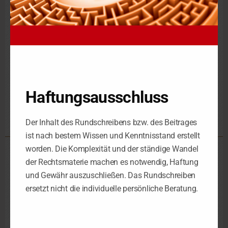
der Wandhöhe fast immer entscheidend.
Ein Teilabriss statt vollständiger Beseitigung ist nur möglich,
wenn man dadurch einen weitgehend legalen Zustand
herstellen kann. Reicht ein Teilrückbau nicht aus, um das
Bauwerk im Wesentlichen genehmigungskonform zu machen,
darf die Behörde den kompletten Abriss verlangen.
Haftungsausschluss
Der Inhalt des Rundschreibens bzw. des Beitrages
ist nach bestem Wissen und Kenntnisstand erstellt
worden. Die Komplexität und der ständige Wandel
Steuerkanzlei Leipzig
der Rechtsmaterie machen es notwendig, Haftung
und Gewähr auszuschließen. Das Rundschreiben
Schorlemmerstraße 2
D-04155 Leipzig
ersetzt nicht die individuelle persönliche Beratung.
Telefon 0341 – 98 38 88-0
Telefax 0341 – 98 38 88-29