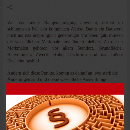
Wer von seiner Baugenehmigung abweicht, riskiert im
schlimmsten Fall den kompletten Abriss. Damit ein Bauwerk
noch als das ursprünglich genehmigte Vorhaben gilt, müssen
die wesentlichen Merkmale unverändert bleiben. Zu diesen
Merkmalen gehören vor allem Standort, Grundfläche,
Bauvolumen, Zweck, Höhe, Dachform und das äußere
Erscheinungsbild.
Ändern sich diese Punkte, kommt es darauf an, wie stark die
Änderungen sind und ob sie wesentliche Auswirkungen
haben. Maßgeblich ist, ob durch die Änderungen neue
rechtliche Fragen entstehen oder Interessen betroffen sind, die
bei der Genehmigung bisher keine Rolle spielten.
Wandhöhen sind besonders wichtig. Denn werden die Wände
höher oder niedriger gebaut als genehmigt, lässt sich das nicht
ohne großen Aufwand und massive Eingriffe in die
Gebäudestruktur korrigieren. Deshalb ist eine Abweichung bei