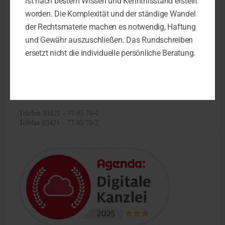
ist nach bestem Wissen und Kenntnisstand erstellt
D-06886 Luth. Wittenberg
worden. Die Komplexität und der ständige Wandel
Telefon 03491 – 45 47 47-4
der Rechtsmaterie machen es notwendig, Haftung
Telefax 03491 – 45 47 47-8
und Gewähr auszuschließen. Das Rundschreiben
ersetzt nicht die individuelle persönliche Beratung.
Steuerkanzlei Torgau
Elbstraße 8
D-04860 Torgau
Telefon 03421 – 77 85 70-0
Telefax 03421 – 77 85 70-2