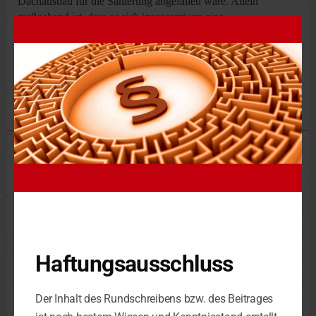
Dachausbau für die Sanierung angefallen wäre. Allein
maßgebend ist, dass es sich insgesamt um eine
Herstellungsmaßnahme handelt.
FG München 2.4.09, 5 K 2961/07
Steuerkanzlei Leipzig
Schorlemmerstraße 2
D-04155 Leipzig
Telefon 0341 – 98 38 88-0
Telefax 0341 – 98 38 88-29
Haftungsausschluss
Steuerkanzlei Luth. Wittenberg
Der Inhalt des Rundschreibens bzw. des Beitrages
Berliner Str. 4