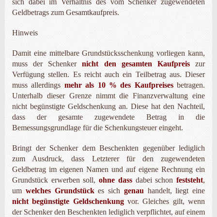
sich dabei im Verhältnis des vom Schenker zugewendeten
Geldbetrags zum Gesamtkaufpreis.
Hinweis
Damit eine mittelbare Grundstücksschenkung vorliegen kann,
muss der Schenker
nicht den gesamten Kaufpreis
zur
Verfügung stellen. Es reicht auch ein Teilbetrag aus. Dieser
muss allerdings
mehr als
10 % des Kaufpreises
betragen.
Unterhalb dieser Grenze nimmt die Finanzverwaltung eine
nicht begünstigte Geldschenkung an. Diese hat den Nachteil,
dass der gesamte zugewendete Betrag in die
Bemessungsgrundlage für die Schenkungsteuer eingeht.
Bringt der Schenker dem Beschenkten gegenüber lediglich
zum Ausdruck, dass Letzterer für den zugewendeten
Geldbetrag im eigenen Namen und auf eigene Rechnung ein
Grundstück erwerben soll,
ohne dass
dabei schon
feststeht
,
um
welches Grundstück
es sich
genau
handelt, liegt eine
nicht begünstigte Geldschenkung
vor. Gleiches gilt, wenn
der Schenker den Beschenkten lediglich verpflichtet, auf einem