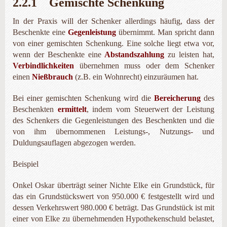
2.2.1 Gemischte Schenkung
In der Praxis will der Schenker allerdings häufig, dass der
Beschenkte eine
Gegenleistung
übernimmt. Man spricht dann
von einer gemischten Schenkung. Eine solche liegt etwa vor,
wenn der Beschenkte eine
Abstandszahlung
zu leisten hat,
Verbindlichkeiten
über­nehmen muss oder dem Schenker
einen
Nießbrauch
(z.B. ein Wohnrecht) einzuräumen hat.
Bei einer gemischten Schenkung wird die
Bereicherung
des
Beschenkten
ermittelt
, indem vom Steuerwert der Leistung
des Schenkers die Gegenleistungen des Beschenkten und die
von ihm übernommenen Leistungs-, Nutzungs- und
Duldungsauflagen abgezogen werden.
Beispiel
Onkel Oskar überträgt seiner Nichte Elke ein Grundstück, für
das ein Grundstückswert von 950.000 € festgestellt wird und
dessen Verkehrswert 980.000 € beträgt. Das Grundstück ist mit
einer von Elke zu übernehmenden Hypothekenschuld belastet,