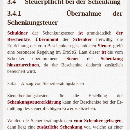
3.4 Steuerpflicht bei der Schenkung
3.4.1 Übernahme der
Schenkungsteuer
Schuldner
der Schenkungsteuer
ist
grundsätzlich
der
Beschenkte
.
Übernimmt
der
Schenker
freiwillig die
Entrichtung der vom Beschenkten geschuldeten
Steuer
, greift
eine besondere Regelung im ErbStG. Laut die­ser
ist
die vom
Schenker übernommene
Steuer
der
Schenkung
hinzuzurechnen
, da der Beschenkte da­durch zusätzlich
bereichert wird.
3.4.2 Abzug von Steuerberatungskosten
Steuerberatungskosten für die Erstellung der
Schenkungsteuererklärung
kann der Beschenkte bei der Er­
mittlung des steuerpflichtigen Erwerbs abziehen.
Werden die Steuerberatungskosten
vom Schenker getragen
,
dann liegt eine
zusätzliche Schenkung
vor, welche zu einer