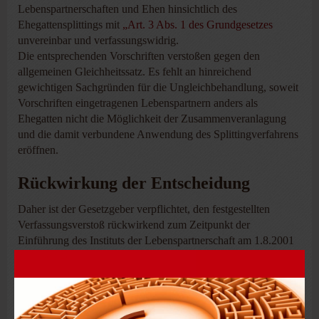
Lebenspartnerschaften und Ehen hinsichtlich des
Ehegattensplittings mit
„Art. 3 Abs. 1 des Grundgesetzes
unvereinbar und verfassungswidrig.
Die entsprechenden Vorschriften verstoßen gegen den
allgemeinen Gleichheitssatz. Es fehlt an hinreichend
gewichtigen Sachgründen für die Ungleichbehandlung, soweit
Vorschriften eingetragenen Lebenspartnern anders als
Ehegatten nicht die Möglichkeit der Zusammenveranlagung
und die damit verbundene Anwendung des Splittingverfahrens
eröffnen.
Rückwirkung der Entscheidung
Daher ist der Gesetzgeber verpflichtet, den festgestellten
Verfassungsverstoß rückwirkend zum Zeitpunkt der
Einführung des Instituts der Lebenspartnerschaft am 1.8.2001
zu beseitigen.
Als Übergangsregelung wurde angeordnet, dass bis zum
Inkrafttreten der geforderten gesetzlichen Neuregelung auch
eingetragene Lebenspartner, deren Veranlagungen noch nicht
bestandskräftig durchgeführt sind, mit Wirkung ab dem