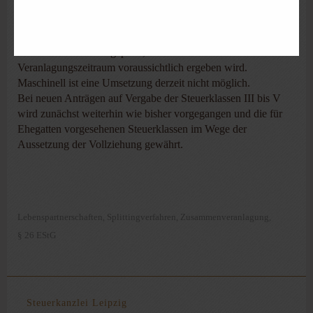
In allen anhängigen Einspruchsverfahren wird AdV gewährt.
Vorauszahlungen werden nicht mehr auf der Basis der
Einzelveranlagung festgesetzt. Sie werden vielmehr an die
Einkommensteuer angepasst, die sich für den
Veranlagungszeitraum voraussichtlich ergeben wird.
Maschinell ist eine Umsetzung derzeit nicht möglich.
Bei neuen Anträgen auf Vergabe der Steuerklassen III bis V
wird zunächst weiterhin wie bisher vorgegangen und die für
Ehegatten vorgesehenen Steuerklassen im Wege der
Aussetzung der Vollziehung gewährt.
Lebenspartnerschaften
Splittingverfahren
Zusammenveranlagung
,
,
,
§ 26 EStG
Steuerkanzlei Leipzig