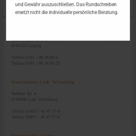
und Gewähr auszuschließen. Das Rundschreiben
ersetzt nicht die individuelle persönliche Beratung.
Steuerkanzlei Leipzig
Schorlemmerstraße 2
D-04155 Leipzig
Telefon 0341 – 98 38 88-0
Telefax 0341 – 98 38 88-29
Steuerkanzlei Luth. Wittenberg
Berliner Str. 4
D-06886 Luth. Wittenberg
Telefon 03491 – 45 47 47-4
Telefax 03491 – 45 47 47-8
Steuerkanzlei Torgau