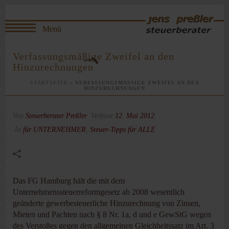
Verfassungsmäßige Zweifel an den
Hinzurechnungen
STARTSEITE
»
VERFASSUNGSMÄSSIGE ZWEIFEL AN DEN H
INZURECHNUNGEN
Von
Steuerberater Preßler
Verfasst
12. Mai 2012
In
für UNTERNEHMER
,
Steuer-Tipps für ALLE
Das FG Hamburg hält die mit dem
Unternehmenssteuerreformgesetz ab 2008 wesentlich
geänderte gewerbesteuerliche Hinzurechnung von Zinsen,
Mieten und Pachten nach § 8 Nr. 1a, d und e GewStG wegen
des Verstoßes gegen den allgemeinen Gleichheitssatz im Art. 3