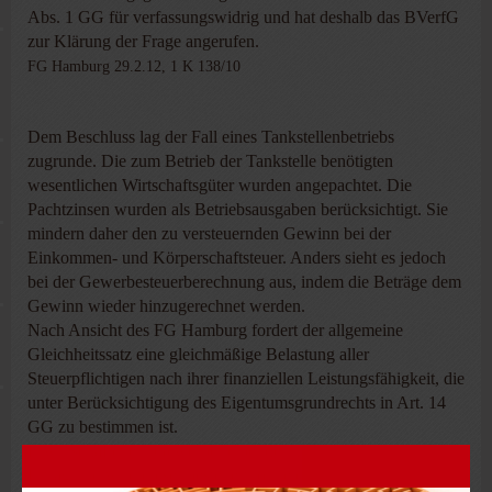
Abs. 1 GG für verfassungswidrig und hat deshalb das BVerfG
zur Klärung der Frage angerufen.
FG Hamburg 29.2.12, 1 K 138/10
Dem Beschluss lag der Fall eines Tankstellenbetriebs
zugrunde. Die zum Betrieb der Tankstelle benötigten
wesentlichen Wirtschaftsgüter wurden angepachtet. Die
Pachtzinsen wurden als Betriebsausgaben berücksichtigt. Sie
mindern daher den zu versteuernden Gewinn bei der
Einkommen- und Körperschaftsteuer. Anders sieht es jedoch
bei der Gewerbesteuerberechnung aus, indem die Beträge dem
Gewinn wieder hinzugerechnet werden.
Nach Ansicht des FG Hamburg fordert der allgemeine
Gleichheitssatz eine gleichmäßige Belastung aller
Steuerpflichtigen nach ihrer finanziellen Leistungsfähigkeit, die
unter Berücksichtigung des Eigentumsgrundrechts in Art. 14
GG zu bestimmen ist.
Erwirtschaftet ein Gewerbetreibender mit seinem Betrieb einen
Ertrag und wird dieser besteuert, ohne dass Miete und Pacht