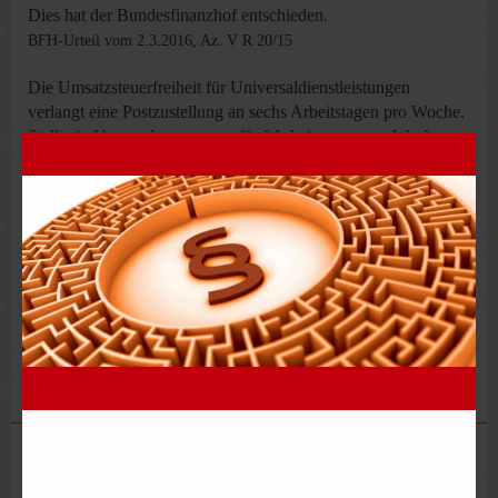
Dies hat der Bundesfinanzhof entschieden.
BFH-Urteil vom 2.3.2016, Az. V R 20/15
Die Umsatzsteuerfreiheit für Universaldienstleistungen
verlangt eine Postzustellung an sechs Arbeitstagen pro Woche.
Stellt ein Unternehmer nur an fünf Arbeitstagen pro Woche
Post zu, erbringt er keine Universaldienstleistungen und hat
keinen Anspruch gegenüber dem Bundeszentralamt für
Steuern auf Erteilung der für die Steuerbefreiung
erforderlichen Bescheinigung.
Umsatzsteuerfreie Postdienstleistung Nur Bei Zustellung An Sechs
Arbeitstagen Pro Woche
Steuerkanzlei Leipzig