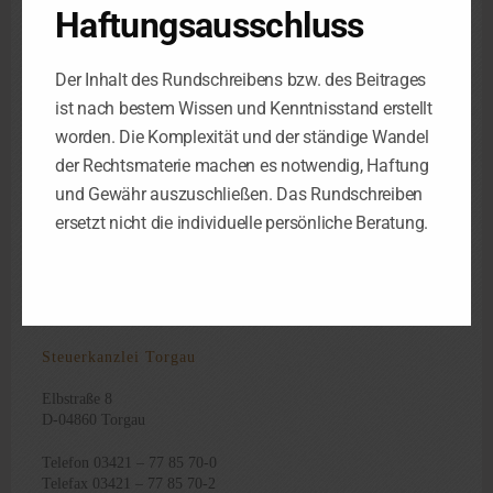
Schorlemmerstraße 2
Haftungsausschluss
D-04155 Leipzig
Telefon 0341 – 98 38 88-0
Der Inhalt des Rundschreibens bzw. des Beitrages
Telefax 0341 – 98 38 88-29
ist nach bestem Wissen und Kenntnisstand erstellt
worden. Die Komplexität und der ständige Wandel
Steuerkanzlei Luth. Wittenberg
der Rechtsmaterie machen es notwendig, Haftung
und Gewähr auszuschließen. Das Rundschreiben
Berliner Str. 4
ersetzt nicht die individuelle persönliche Beratung.
D-06886 Luth. Wittenberg
Telefon 03491 – 45 47 47-4
Telefax 03491 – 45 47 47-8
Steuerkanzlei Torgau
Elbstraße 8
D-04860 Torgau
Telefon 03421 – 77 85 70-0
Telefax 03421 – 77 85 70-2