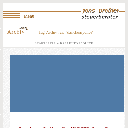
Archiv
Tag-Archiv für: "darlehenspolice"
STARTSEITE
»
DARLEHENSPOLICE