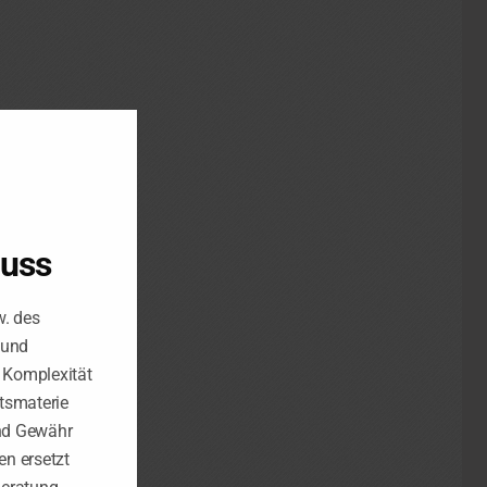
luss
w. des
 und
e Komplexität
tsmaterie
nd Gewähr
n ersetzt