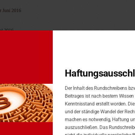
r Juni 2016
tal 2016
nmeldung für Mai 2016
Haftungsaussch
“: (MOSS))
Der Inhalt des Rundschreibens bz
Beitrages ist nach bestem Wissen
Kenntnisstand erstellt worden. Di
und der ständige Wandel der Rech
machen es notwendig, Haftung u
he Lieferungen und Leistungen in EU-Mitgliedstaaten)
auszuschließen. Das Rundschreibe
16