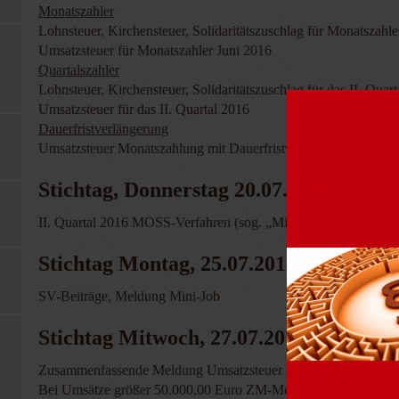
Monatszahler
Lohnsteuer, Kirchensteuer, Solidaritätszuschlag für Monatszahle
Umsatzsteuer für Monatszahler Juni 2016
Quartalszahler
Lohnsteuer, Kirchensteuer, Solidaritätszuschlag für das II. Quar
Umsatzsteuer für das II. Quartal 2016
Dauerfristverlängerung
Umsatzsteuer Monatszahlung mit Dauerfristverlängerung Vora
Stichtag, Donnerstag 20.07.2016
II. Quartal 2016 MOSS-Verfahren (sog. „Mini-One-Stop-Shop
Stichtag Montag, 25.07.2016
SV-Beiträge, Meldung Mini-Job
Stichtag Mitwoch, 27.07.2016
Zusammenfassende Meldung Umsatzsteuer (innergemeinschaftlic
Bei Umsätze größer 50.000,00 Euro ZM-Meldung für März 20