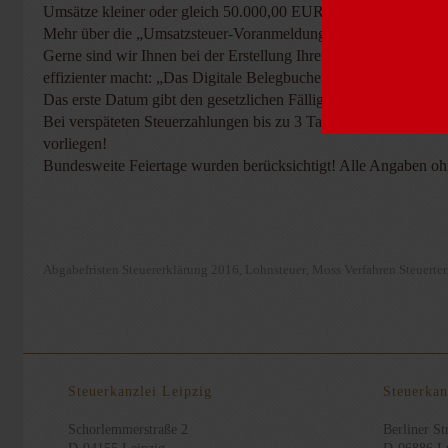
Umsätze kleiner oder gleich 50.000,00 EUR ZM-Meldung für II
Mehr über die „Umsatzsteuer-Voranmeldung“:.
Gerne sind wir Ihnen bei der Erstellung Ihrer „Finanz- und Lo
effizienter macht: „Das Digitale Belegbuchen“:
Das erste Datum gibt den gesetzlichen Fälligkeitstermin an, das
Bei verspäteten Steuerzahlungen bis zu 3 Tagen werden keine Z
vorliegen!
Bundesweite Feiertage wurden berücksichtigt! Alle Angaben o
Abgabefristen Steuererklärung 2016
Lohnsteuer
Moss Verfahren Steuerte
,
,
Steuerkanzlei Leipzig
Steuerkan
Schorlemmerstraße 2
Berliner Str