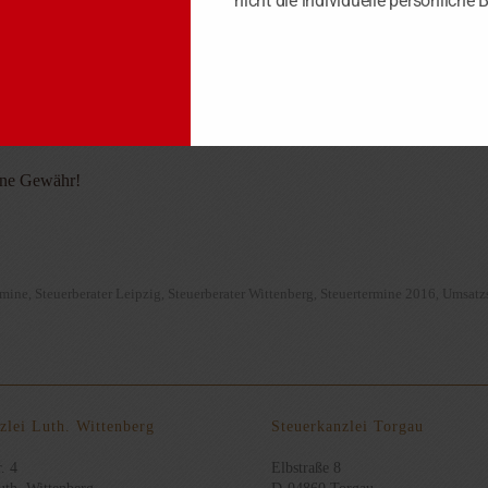
nicht die individuelle persönliche 
. Quartal 2016
hnbuchhaltung“: behilflich. Wir bieten Ihnen eine komfortable Lösung,
 zweite Datum das Ende der Zahlungs-Schonfrist. Schonfristen gelten ni
uschläge erhoben (gilt nicht für Bar- und Scheckzahlungen). Schecks 
hne Gewähr!
rmine
Steuerberater Leipzig
Steuerberater Wittenberg
Steuertermine 2016
Umsatzs
,
,
,
,
zlei Luth. Wittenberg
Steuerkanzlei Torgau
. 4
Elbstraße 8