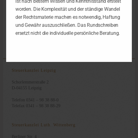
ist nach bestem Wissen und Kenntnisstand erstellt
worden. Die Komplexität und der ständige Wandel
der Rechtsmaterie machen es notwendig, Haftung
Abgabefristen Steuererklärung
und Gewähr auszuschließen. Das Rundschreiben
Lohnsteuer
Steuerberater Leipzig
,
,
,
Steuertermine 2016
ersetzt nicht die individuelle persönliche Beratung.
Steuertermine Umsatzsteuer
,
,
Umsatzsteuer Voranmeldung
Steuerkanzlei Leipzig
Schorlemmerstraße 2
D-04155 Leipzig
Telefon 0341 – 98 38 88-0
Telefax 0341 – 98 38 88-29
Steuerkanzlei Luth. Wittenberg
Berliner Str. 4