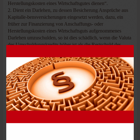
Herstellungskosten eines Wirtschaftsgutes dienen“.
2. Dient ein Darlehen, zu dessen Besicherung Ansprüche aus
Kapitalle-bensversicherungen eingesetzt werden, dazu, ein
früher zur Finanzierung von Anschaffungs- oder
Herstellungskosten eines Wirtschaftsguts aufgenommenes
Darlehen umzuschulden, so ist dies schädlich, wenn die Valuta
des Umschuldungskredits höher ist als die Restschuld des
umgeschuldeten Darlehens und der übersteigende Betrag für
einen Bausparvertrag verwendet wird, der eine Verzinsung des
Guthabens vorsieht. Dadurch, dass ein Teilbetrag des
Darlehens nicht direkt zur Ablösung des bei der Bank
aufgenommenen Kredits eingesetzt worden ist, ist ein Teil
einer Forderung gegenüber der Bausparkasse verwendet
worden, was allein bereits zur Steuerschädlichkeit führt.
3. Schädlich ist es auch, wenn das Policendarlehen nicht direkt
an die Handwerker oder Hersteller, sondern auf ein bei einer
Bank geführtes Kontokorrent- oder Sparkonto gezahlt wird.
Werden Darlehensmittel zunächst auf ein Konto überwiesen,
von dem dann Anschaffungs- oder Herstellungskosten des
begünstigten Wirtschaftsguts bezahlt werden, ist dies nur