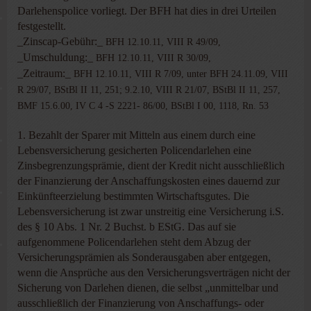
Darlehenspolice vorliegt. Der BFH hat dies in drei Urteilen
festgestellt.
_Zinscap-Gebühr:_
BFH 12.10.11, VIII R 49/09,
_Umschuldung:_
BFH 12.10.11, VIII R 30/09,
_Zeitraum:_
BFH 12.10.11, VIII R 7/09, unter BFH 24.11.09, VIII
R 29/07, BStBl II 11, 251; 9.2.10, VIII R 21/07, BStBl II 11, 257,
BMF 15.6.00, IV C 4 -S 2221- 86/00, BStBl I 00, 1118, Rn. 53
1. Bezahlt der Sparer mit Mitteln aus einem durch eine
Lebensversicherung gesicherten Policendarlehen eine
Zinsbegrenzungsprämie, dient der Kredit nicht ausschließlich
der Finanzierung der Anschaffungskosten eines dauernd zur
Einkünfteerzielung bestimmten Wirtschaftsgutes. Die
Lebensversicherung ist zwar unstreitig eine Versicherung i.S.
des § 10 Abs. 1 Nr. 2 Buchst. b EStG. Das auf sie
aufgenommene Policendarlehen steht dem Abzug der
Versicherungsprämien als Sonderausgaben aber entgegen,
wenn die Ansprüche aus den Versicherungsverträgen nicht der
Sicherung von Darlehen dienen, die selbst „unmittelbar und
ausschließlich der Finanzierung von Anschaffungs- oder