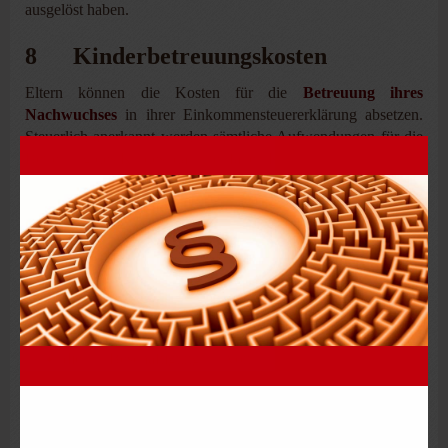
ausgelöst haben.
8 Kinderbetreuungskosten
Eltern können die Kosten für die
Betreuung ihres
Nachwuchses
in ihrer Einkommensteuererklärung absetzen.
Steuerlich anerkannt werden sämtliche Aufwendungen für die
Betreuung des Kindes, darunter fallen Kosten für
die Unterbringung in Kindergärten, Kindertagesstätten,
Kinderhorten, Kinderheimen, Kinderkrippen, sowie bei
Tagesmüttern, Wochenmüttern und in
Ganztagspflegestellen,
die Beschäftigung von Kinderpflegern/-innen und
Erziehern/-innen,
die Beschäftigung von Haushaltshilfen zur
Kinderbetreuung und
die Beaufsichtigung des Kindes bei den Hausaufgaben.