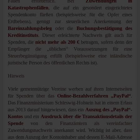
Fällen erforderlich. Bei
Zuwendungen in
Katastrophenfällen
, die auf ein gesondert eingerichtetes
Spendenkonto fließen (beispielsweise für die Opfer eines
Erdbebens), genügt zur steuerlichen Anerkennung der
Bareinzahlungsbeleg
oder die
Buchungsbestätigung des
Kreditinstituts
. Dieser erleichterte Nachweis gilt auch für
Spenden, die
nicht mehr als 200 €
betragen, sofern denn der
Empfänger die „üblichen“ Voraussetzungen für eine
Steuerbegünstigung erfüllt (beispielsweise eine inländische
juristische Person des öffentlichen Rechts ist).
Hinweis
Viele gemeinnützige Vereine werben auf ihren Internetseiten
für Spenden über das
Online-Bezahlverfahren „PayPal“
.
Das Finanzministerium Schleswig-Holstein hat in einem Erlass
aus 2013 darauf hingewiesen, dass ein
Auszug des „PayPal“-
Kontos
und ein
Ausdruck über die Transaktionsdetails der
Spende
von den Finanzämtern als vereinfachter
Zuwendungsnachweis anerkannt wird. Wichtig ist aber, dass
aus dem Auszug der Kontoinhaber und dessen E-Mail-Adresse