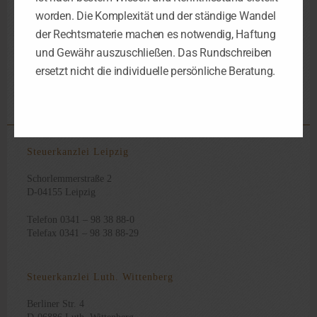
worden. Die Komplexität und der ständige Wandel
der Rechtsmaterie machen es notwendig, Haftung
und Gewähr auszuschließen. Das Rundschreiben
Ausland
Besteuerungsrecht
Dba
Doppelbesteuerungabkommen
Pilot
,
,
,
,
,
ersetzt nicht die individuelle persönliche Beratung.
Steuer
§ 50d EStG
,
Steuerkanzlei Leipzig
Schorlemmerstraße 2
D-04155 Leipzig
Telefon 0341 – 98 38 88-0
Telefax 0341 – 98 38 88-29
Steuerkanzlei Luth. Wittenberg
Berliner Str. 4