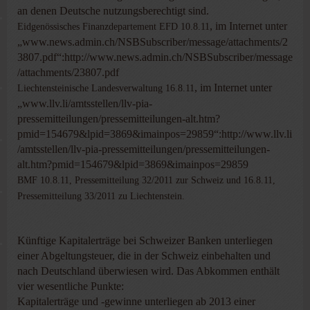
an denen Deutsche nutzungsberechtigt sind.
, im Internet unter
Eidgenössisches Finanzdepartement EFD 10.8.11
„www.news.admin.ch/NSBSubscriber/message/attachments/2
3807.pdf“:http://www.news.admin.ch/NSBSubscriber/message
/attachments/23807.pdf
, im Internet unter
Liechtensteinische Landesverwaltung 16.8.11
„www.llv.li/amtsstellen/llv-pia-
pressemitteilungen/pressemitteilungen-alt.htm?
pmid=154679&lpid=3869&imainpos=29859“:http://www.llv.li
/amtsstellen/llv-pia-pressemitteilungen/pressemitteilungen-
alt.htm?pmid=154679&lpid=3869&imainpos=29859
BMF 10.8.11, Pressemitteilung 32/2011 zur Schweiz und 16.8.11,
Pressemitteilung 33/2011 zu Liechtenstein.
Künftige Kapitalerträge bei Schweizer Banken unterliegen
einer Abgeltungsteuer, die in der Schweiz einbehalten und
nach Deutschland überwiesen wird. Das Abkommen enthält
vier wesentliche Punkte:
Kapitalerträge und -gewinne unterliegen ab 2013 einer