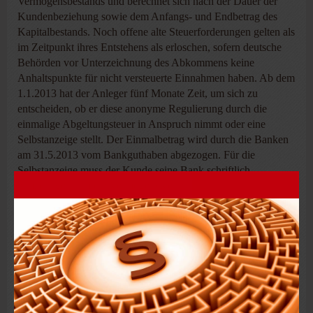
Vermögensbestands und berechnet sich nach der Dauer der
Kundenbeziehung sowie dem Anfangs- und Endbetrag des
Kapitalbestands. Noch offene alte Steuerforderungen gelten als
im Zeitpunkt ihres Entstehens als erloschen, sofern deutsche
Behörden vor Unterzeichnung des Abkommens keine
Anhaltspunkte für nicht versteuerte Einnahmen haben. Ab dem
1.1.2013 hat der Anleger fünf Monate Zeit, um sich zu
entscheiden, ob er diese anonyme Regulierung durch die
einmalige Abgeltungsteuer in Anspruch nimmt oder eine
Selbstanzeige stellt. Der Einmalbetrag wird durch die Banken
am 31.5.2013 vom Bankguthaben abgezogen. Für die
Selbstanzeige muss der Kunde seine Bank schriftlich
ermächtigen, um die Vermögenswerte über die Eidgenössische
Steuerverwaltung weiter nach Deutschland zu melden, mit
Name, Kontonummer sowie Vermögenshöhe zum jeweiligen
Jahresende. Will der Anleger beide Alternativen vermeiden,
muss er seine Gelder bis Ende 2012 komplett aus der Schweiz
abziehen.
Deutsche Steuerbehörden dürfen das Verfahren ab 2013 durch
stichprobenartige Anfragen kontrollieren und
Auskunftsgesuche stellen, die den Namen des Kunden, jedoch