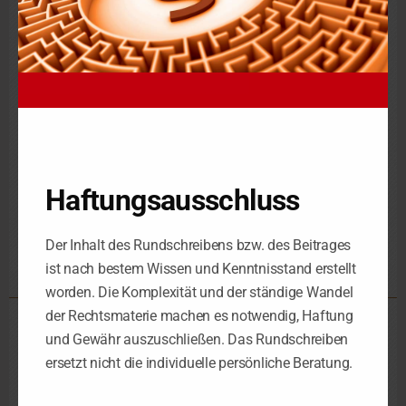
Mit Beschäftigungsbeginn liegt eine kurzfristige Beschäftigung
vor, da die erhöhten Zeitgrenzen anzuwenden sind. Zum
1.11.2020 ist die Beschäftigung neu zu beurteilen. Da hier
wieder die „alten“ Grenzen gelten, liegt ab dem 1.11. keine
kurzfristige Beschäftigung mehr vor.
Quelle |
Sozialschutz-Paket vom 27.3.2020
,
BGBl I 2020, S.
575
; Spitzenorganisationen der Sozialversicherung,
Haftungsausschluss
Rundschreiben vom 30.3.2020
Der Inhalt des Rundschreibens bzw. des Beitrages
ist nach bestem Wissen und Kenntnisstand erstellt
worden. Die Komplexität und der ständige Wandel
der Rechtsmaterie machen es notwendig, Haftung
Steuerkanzlei Leipzig
und Gewähr auszuschließen. Das Rundschreiben
ersetzt nicht die individuelle persönliche Beratung.
Schorlemmerstraße 2
D-04155 Leipzig