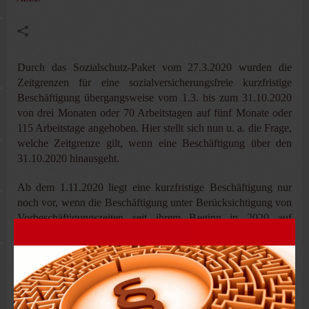
Durch das Sozialschutz-Paket vom 27.3.2020 wurden die
Zeitgrenzen für eine sozialversicherungsfreie kurzfristige
Beschäftigung übergangsweise vom 1.3. bis zum 31.10.2020
von drei Monaten oder 70 Arbeitstagen auf fünf Monate oder
115 Arbeitstage angehoben. Hier stellt sich nun u. a. die Frage,
welche Zeitgrenze gilt, wenn eine Beschäftigung über den
31.10.2020 hinausgeht.
Ab dem 1.11.2020 liegt eine kurzfristige Beschäftigung nur
noch vor, wenn die Beschäftigung unter Berücksichtigung von
Vorbeschäftigungszeiten seit ihrem Beginn in 2020 auf
längstens drei Monate bzw. 70 Arbeitstage befristet ist.
Beispiel
A beginnt zum 1.7.2020 eine Beschäftigung. Die Anstellung
ist bis zum 30.11.2020 befristet.