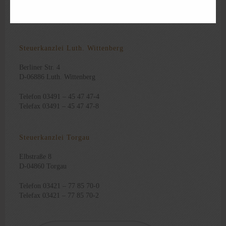
Telefon 0341 – 98 38 88-0
Telefax 0341 – 98 38 88-29
Steuerkanzlei Luth. Wittenberg
Berliner Str. 4
D-06886 Luth. Wittenberg
Telefon 03491 – 45 47 47-4
Telefax 03491 – 45 47 47-8
Steuerkanzlei Torgau
Elbstraße 8
D-04860 Torgau
Telefon 03421 – 77 85 70-0
Telefax 03421 – 77 85 70-2