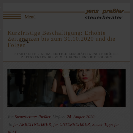
Kurzfristige Beschäftigung: Erhöhte
Zeitgrenzen bis zum 31.10.2020 und die
Folgen
STARTSEITE
»
KURZFRISTIGE BESCHÄFTIGUNG: ERHÖHTE
ZEITGRENZEN BIS ZUM 31.10.2020 UND DIE FOLGEN
Von
Steuerberater Preßler
Verfasst
24. August 2020
In
für ARBEITNEHMER
,
für UNTERNEHMER
,
Steuer-Tipps für
ALLE