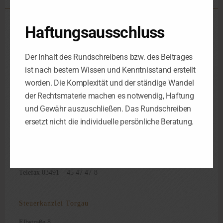
Haftungsausschluss
Steuerkanzlei Leipzig
Schorlemmerstraße 2
D-04155 Leipzig
Der Inhalt des Rundschreibens bzw. des Beitrages
ist nach bestem Wissen und Kenntnisstand erstellt
Telefon 0341 – 98 38 88-0
worden. Die Komplexität und der ständige Wandel
Telefax 0341 – 98 38 88-29
der Rechtsmaterie machen es notwendig, Haftung
und Gewähr auszuschließen. Das Rundschreiben
Steuerkanzlei Luth. Wittenberg
ersetzt nicht die individuelle persönliche Beratung.
Berliner Str. 4
D-06886 Luth. Wittenberg
Telefon 03491 – 45 47 47-4
Telefax 03491 – 45 47 47-8
Steuerkanzlei Torgau
Elbstraße 8