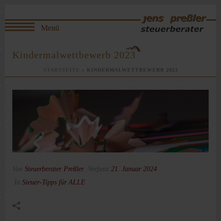
Kindermalwettbewerb 2023
STARTSEITE
»
KINDERMALWETTBEWERB 2023
Von
Steuerberater Preßler
Verfasst
21. Januar 2024
In
Steuer-Tipps für ALLE