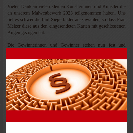
Vielen Dank an vielen kleinen Künstlerinnen und Künstler die
an unserem Malwettbewerb 2023 teilgenommen haben. Uns
fiel es schwer die fünf Siegerbilder auszuwählen, so dass Frau
Melzer diese aus den eingesendeten Karten mit geschlossenen
Augen gezogen hat.
Die Gewinnerinnen und Gewinner stehen nun fest und
konnten sicherlich auch schon ihre Preise in Empfang nehmen.
Herzlichen Glückwunsch an alle Gewinnerinnen und
Gewinner und vielen Dank an alle Kinder die teilgenommen
haben. Ihr habt einen Betrag dazu geleistet, dass jedes Bild uns
ein Lächeln ins Gesicht gezaubert hat.
Das Team rund um Steuerberater Jens Preßler sind begeistert
von den tollen Ergebnissen und bedankt sich herzlich bei allen
Künstlerinnen und Künstler.