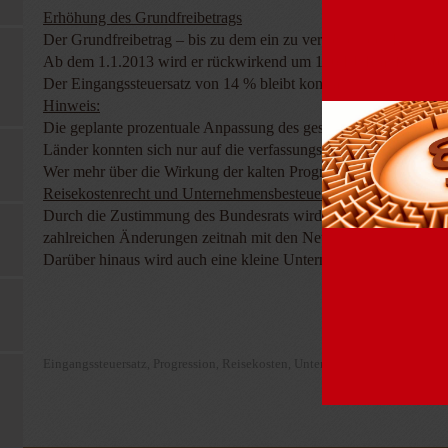
Erhöhung des Grundfreibetrags
Der Grundfreibetrag – bis zu dem ein zu versteuerndes Einkomm
Ab dem 1.1.2013 wird er rückwirkend um 126 EUR auf 8.130 
Der Eingangssteuersatz von 14 % bleibt konstant.
Hinweis:
Die geplante prozentuale Anpassung des gesamten Tarifverlaufs,
Länder konnten sich nur auf die verfassungsrechtlich gebotene
Wer mehr über die Wirkung der kalten Progression erfahren möch
Reisekostenrecht und Unternehmensbesteuerung
Durch die Zustimmung des Bundesrats wird das Reisekostenrec
zahlreichen Änderungen zeitnah mit den Neuregelungen beschäf
Darüber hinaus wird auch eine kleine Unternehmenssteuerreform
Eingangssteuersatz
Progression
Reisekosten
Unternehmensbesteurung
,
,
,