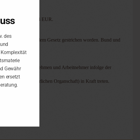
ehoben:
luss
um 224 EUR auf 8.354 EUR.
w. des
ittlungsverfahren aus dem Gesetz gestrichen worden. Bund und
 und
e Komplexität
s zurückgreifen.
tsmaterie
sollten sich Unternehmen und Arbeitnehmer infolge der
nd Gewähr
n ersetzt
i der ertragsteuerlichen Organschaft) in Kraft treten.
Beratung.