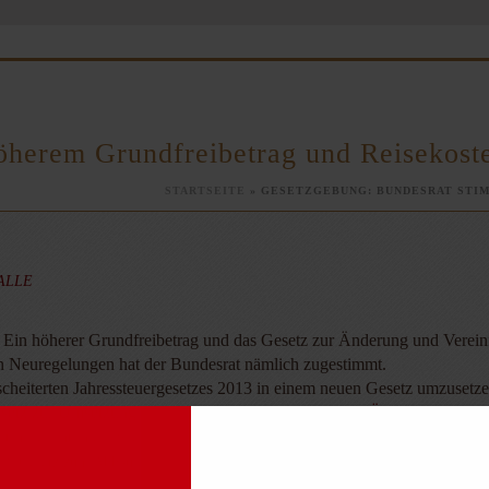
öherem Grundfreibetrag und Reisekost
STARTSEITE
»
GESETZGEBUNG: BUNDESRAT STI
 ALLE
rt. Ein höherer Grundfreibetrag und das Gesetz zur Änderung und Vere
en Neuregelungen hat der Bundesrat nämlich zugestimmt.
cheiterten Jahressteuergesetzes 2013 in einem neuen Gesetz umzusetze
setz zur Umsetzung der Amtshilferichtlinie sowie zur Änderung steuerl
tshilferichtlinie sowie zur Änderung steuerlicher Vorschriften vom 6.2.2013
2013; Gesetz zum Abbau der kalten Progression, BR-Drs. (B) 35/13 vom 1.2.2