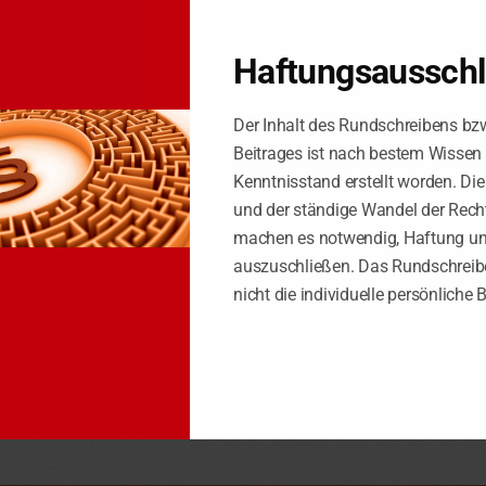
en nicht der Einkommensteuer unterliegt – wird in zwei Schritten ang
Haftungsaussch
EUR erhöht. Ab dem Jahr 2014 erfolgt dann eine weitere Erhöhung 
Der Inhalt des Rundschreibens bz
 die den Effekt der kalten Progression abmildern sollte, war im Verm
Beitrages ist nach bestem Wissen
 Anhebung des Grundfreibetrags einigen.
Kenntnisstand erstellt worden. Di
te, sollte auf die
„interaktive Erläuterung
des Bundesfinanzministerium
und der ständige Wandel der Rech
ht reformiert. Obwohl die Reform erst ab 2014 zur Anwendung kommt, 
machen es notwendig, Haftung u
tigen.
auszuschließen. Das Rundschreibe
 (im Wesentlichen Verdoppelung des Verlustrücktrags und Änderungen be
nicht die individuelle persönliche 