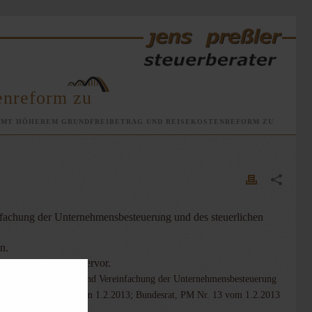
enreform zu
MMT HÖHEREM GRUNDFREIBETRAG UND REISEKOSTENREFORM ZU
infachung der Unternehmensbesteuerung und des steuerlichen
n.
icher Vorschriften
hervor.
; Gesetz zur Änderung und Vereinfachung der Unternehmensbesteuerung
013; BMF, PM Nr. 11 vom 1.2.2013; Bundesrat, PM Nr. 13 vom 1.2.2013