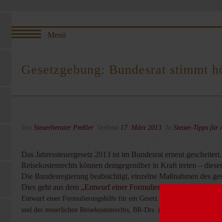
Gesetzgebung: Bundesrat stimmt h
Von
Steuerberater Preßler
Verfasst
17. März 2013
In
Steuer-Tipps für
Das Jahressteuergesetz 2013 ist im Bundesrat erneut gescheite
Reisekostenrechts können demgegenüber in Kraft treten – dies
Die Bundesregierung beabsichtigt, einzelne Maßnahmen des ges
Dies geht aus dem
„Entwurf einer Formulierungshilfe für ein Ge
Entwurf einer Formulierungshilfe für ein Gesetz zur Umsetzung der Am
und des steuerlichen Reisekostenrechts, BR-Drs. (B) 34/13 vom 1.2.