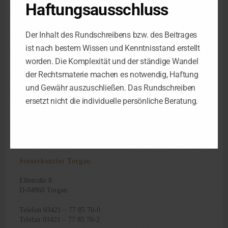
Schorlemmerstraße 2
Haftungsausschluss
D-04155 Leipzig
Telefon 0341 – 98 38 88-0
Der Inhalt des Rundschreibens bzw. des Beitrages
Telefax 0341 – 98 38 88-29
ist nach bestem Wissen und Kenntnisstand erstellt
worden. Die Komplexität und der ständige Wandel
Steuerkanzlei Luth. Wittenberg
der Rechtsmaterie machen es notwendig, Haftung
und Gewähr auszuschließen. Das Rundschreiben
Berliner Str. 4
D-06886 Luth. Wittenberg
ersetzt nicht die individuelle persönliche Beratung.
Telefon 03491 – 45 47 47-4
Telefax 03491 – 45 47 47-8
Steuerkanzlei Torgau
Elbstraße 8
D-04860 Torgau
Telefon 03421 – 77 85 70-0
Telefax 03421 – 77 85 70-2