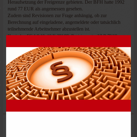
Heraufsetzung der Freigrenze gebieten. Der BFH hatte 1992
rund 77 EUR als angemessen gesehen.
Zudem sind Revisionen zur Frage anhängig, ob zur
Berechnung auf eingeladene, angemeldete oder tatsächlich
teilnehmende Arbeitnehmer abzustellen ist.
Hessisches FG 1.9.10, 10 K 381/08, Revision unter VI R 79/10
FG Düsseldorf 17.1.11, 11 K 908/10 L, Revision unter VI R 7/11;
7.10.10, 16 K 1297/09 L; 16 K 1298/09 L; 16 K 1294/09 L; 16 K
1295/09 L, Revisionen unter VI R 93/10 bis VI R 96/10
BFH 16.11.05, VI R 151/99, BStBl II 06, 439; 25.5.92, VI R 85/90
Freigrenze Von 110 EUR
Steuerkanzlei Leipzig