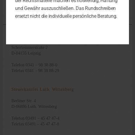
der Rechtsmaterie machen es notwendig, Haftung
und Gewähr auszuschließen. Das Rundschreiben
ersetzt nicht die individuelle persönliche Beratung.
Steuerkanzlei Leipzig
Schorlemmerstraße 2
D-04155 Leipzig
Telefon 0341 – 98 38 88-0
Telefax 0341 – 98 38 88-29
Steuerkanzlei Luth. Wittenberg
Berliner Str. 4
D-06886 Luth. Wittenberg
Telefon 03491 – 45 47 47-4
Telefax 03491 – 45 47 47-8