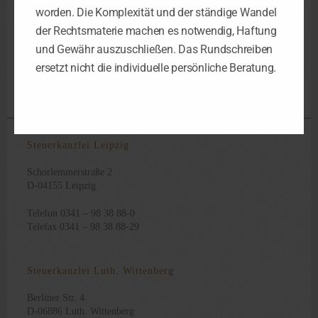
einem gut verdienenden Partner verheiratet ist.
worden. Die Komplexität und der ständige Wandel
der Rechtsmaterie machen es notwendig, Haftung
und Gewähr auszuschließen. Das Rundschreiben
ersetzt nicht die individuelle persönliche Beratung.
Kindergeld
Steuerberater Leipzig
Steuerkanzlei Leipzig
,
,
Steuerkanzlei Leipzig
Schorlemmerstraße 2
D-04155 Leipzig
Telefon 0341 – 98 38 88-0
Telefax 0341 – 98 38 88-29
Steuerkanzlei Luth. Wittenberg
Berliner Str. 4
D-06886 Luth. Wittenberg