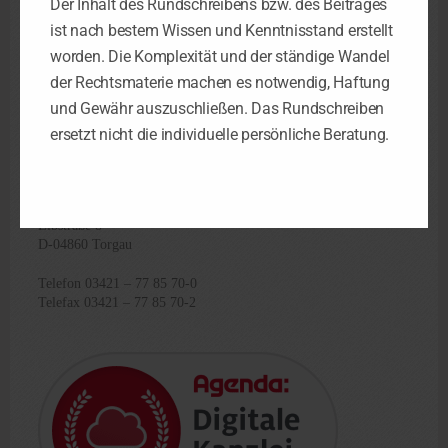
Der Inhalt des Rundschreibens bzw. des Beitrages
Steuerkanzlei Luth. Wittenberg
ist nach bestem Wissen und Kenntnisstand erstellt
Berliner Str. 4
worden. Die Komplexität und der ständige Wandel
D-06886 Luth. Wittenberg
der Rechtsmaterie machen es notwendig, Haftung
und Gewähr auszuschließen. Das Rundschreiben
Telefon 03491 – 45 47 47-4
Telefax 03491 – 45 47 47-8
ersetzt nicht die individuelle persönliche Beratung.
Steuerkanzlei Torgau
Elbstraße 8
D-04860 Torgau
Telefon 03421 – 77 85 70-0
Telefax 03421 – 77 85 70-2