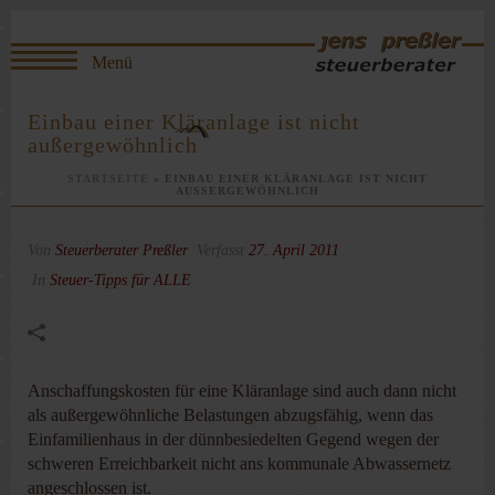
Einbau einer Kläranlage ist nicht
außergewöhnlich
STARTSEITE
»
EINBAU EINER KLÄRANLAGE IST NICHT
AUSSERGEWÖHNLICH
Von
Steuerberater Preßler
Verfasst
27. April 2011
In
Steuer-Tipps für ALLE
Anschaffungskosten für eine Kläranlage sind auch dann nicht
als außergewöhnliche Belastungen abzugsfähig, wenn das
Einfamilienhaus in der dünnbesiedelten Gegend wegen der
schweren Erreichbarkeit nicht ans kommunale Abwassernetz
angeschlossen ist.