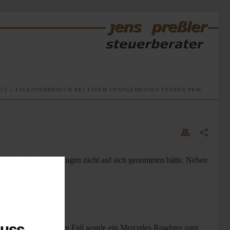
ITE
»
EIGENVERBRAUCH BEI EINEM UNANGEMESSEN TEUREN PKW
orteile und Aufwendungen nicht auf sich genommen hätte. Neben
luss
G Hessen entschiedenen Fall wurde ein Mercedes Roadster zum