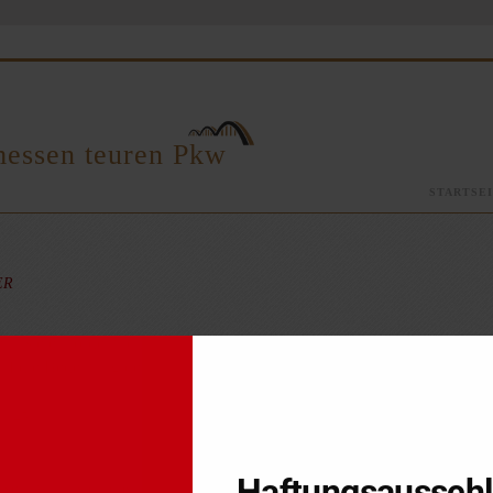
messen teuren Pkw
STARTSE
ER
nn sie ein ordentlicher Unternehmer angesichts der zu erwartenden V
uf die Bedeutung der Repräsentationswirkung des Pkw an.
 1145
Haftungsaussch
ssen, wirkt sich das nur indirekt auf die Umsatzsteuer aus. Im vom F