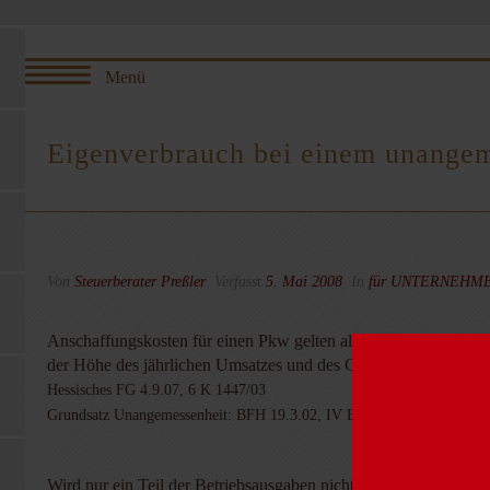
Eigenverbrauch bei einem unange
Von
Steuerberater Preßler
Verfasst
5. Mai 2008
In
für UNTERNEHM
Anschaffungskosten für einen Pkw gelten als unangemessen, we
der Höhe des jährlichen Umsatzes und des Gewinns kommt es a
Hessisches FG 4.9.07, 6 K 1447/03
Grundsatz Unangemessenheit: BFH 19.3.02, IV B 50/00, BFH/NV 02,
Wird nur ein Teil der Betriebsausgaben nicht zum Abzug zugela