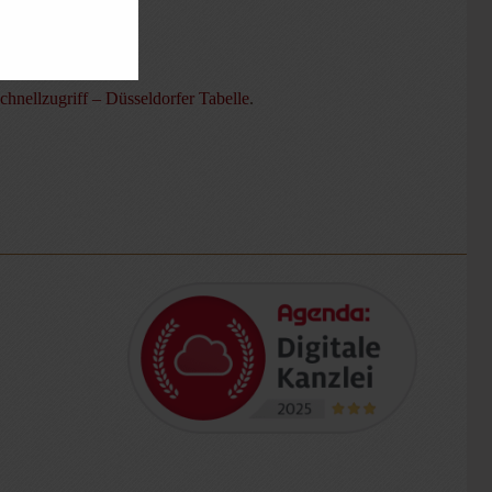
chnellzugriff – Düsseldorfer Tabelle
.