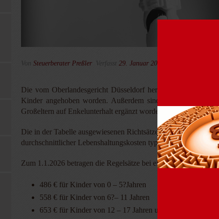
Von
Steuerberater Preßler
Verfasst
29. Januar 2026
In
Steuer-Tipps f
Die vom Oberlandesgericht Düsseldorf herausgegebene „Düssel
Kinder angehoben worden. Außerdem sind die Anmerkungen z
Großeltern auf Enkelunterhalt ergänzt worden.
Die in der Tabelle ausgewiesenen Richtsätze sind Erfahrungswer
durchschnittlicher Lebenshaltungskosten typisieren, um so eine
Zum 1.1.2026 betragen die Regelsätze bei einem Nettoeinkommen
486 € für Kinder von 0 – 5?Jahren
558 € für Kinder von 6?– 11 Jahren
653 € für Kinder von 12 – 17 Jahren und