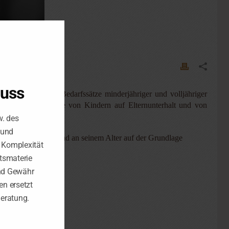
luss
e 2025 sind die Bedarfssätze minderjähriger und volljähriger
r Inanspruchnahme von Kindern auf Elternunterhalt und von
w. des
 und
nissen der Eltern und an seinem Alter auf der Grundlage
e Komplexität
tsmaterie
nd Gewähr
n ersetzt
Beratung.