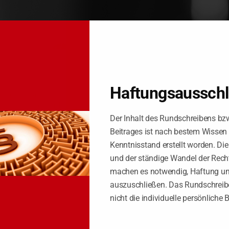
ür ALLE
Haftungsaussch
dorfer Tabelle“ wurde zum 1.1.2026 geändert. Gegenüber der Tabell
ur Tabelle um Regelungen des angemessenen Selbstbehalts bei de
Der Inhalt des Rundschreibens bz
Beitrages ist nach bestem Wissen
te, die den Lebensbedarf des Kindes ausgerichtet an den Lebensverhält
Kenntnisstand erstellt worden. Di
 gleichmäßige Behandlung gleicher Lebenssachverhalte zu erreichen.
und der ständige Wandel der Rech
 des/der Unterhaltspflichtigen bis 2.100 €:
machen es notwendig, Haftung u
auszuschließen. Das Rundschreibe
nicht die individuelle persönliche 