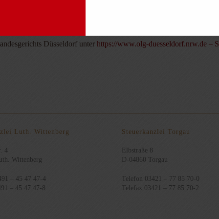
tsätze.
rlandesgerichts Düsseldorf unter
https://www.olg-duesseldorf.nrw.de – S
zlei Luth. Wittenberg
Steuerkanzlei Torgau
. 4
Elbstraße 8
th. Wittenberg
D-04860 Torgau
491 – 45 47 47-4
Telefon 03421 – 77 85 70-0
491 – 45 47 47-8
Telefax 03421 – 77 85 70-2