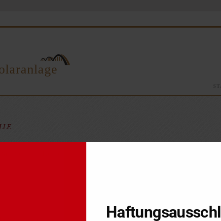
olaranlage
ST
ALLE
stallation und Betrieb einer Fotovoltaikanlage verursacht und folglich
Haftungsaussch
otovoltaikanlage eine wirtschaftlich selbstständige Betriebsvorrichtun