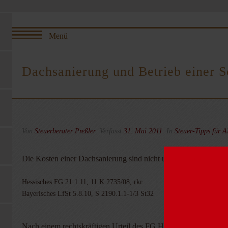
Dachsanierung und Betrieb einer S
Von
Steuerberater Preßler
Verfasst
31. Mai 2011
In
Steuer-Tipps für 
Die Kosten einer Dachsanierung sind nicht unmittelbar durch In
Hessisches FG 21.1.11, 11 K 2735/08, rkr.
Bayerisches LfSt 5.8.10, S 2190.1.1-1/3 St32
Nach einem rechtskräftigen Urteil des FG Hessen ist eine Dach-F