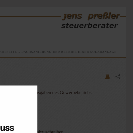
ARTSEITE
»
DACHSANIERUNG UND BETRIEB EINER SOLARANLAGE
 auch keine Betriebsausgaben des Gewerbebetriebs.
luss
g und über 20 Jahre abzuschreiben.