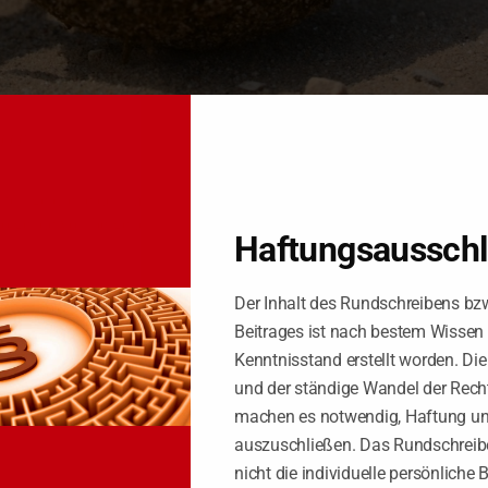
 ALLE
lterngeld erleiden müssen: Der Bundesrat hat am 15.5.2020 einen en
 folgende vorübergehenden Erleichterungen vor. |
Haftungsaussch
Der Inhalt des Rundschreibens bz
erufen arbeiten, ihre Elterngeldmonate aufschieben dürfen. Sie müss
Beitrages ist nach bestem Wissen
Kenntnisstand erstellt worden. Di
und der ständige Wandel der Rech
machen es notwendig, Haftung u
geldes nicht reduziert, wenn Eltern aufgrund der Corona-Krise ein 
auszuschließen. Das Rundschreibe
 Hierfür wird die Berechnungsgrundlage für das Elterngeld vorüberge
nicht die individuelle persönliche 
n Ausklammerungstatbestands nicht mitgerechnet. Normalerweise bestimm