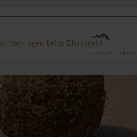
eichterungen beim Elterngeld
STARTSEITE
»
CORONA-K