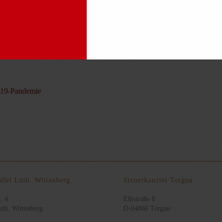
 Mütter und Väter wegen der Krise ihre eigentlichen Arbeitszeiten n
-19-Pandemie
zlei Luth. Wittenberg
Steuerkanzlei Torgau
. 4
Elbstraße 8
th. Wittenberg
D-04860 Torgau