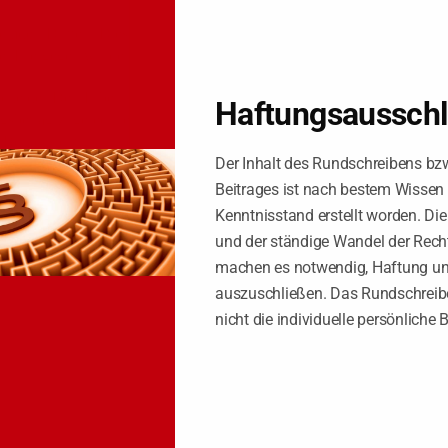
remden Dritten. Dies führte dazu, dass das Finanzamt den Grundbesit
te. Hiergegen wurde Einspruch eingelegt.
scheide. Den Erben (Erblasserin und Vater) wurde jeweils hälftig de
Haftungsaussch
sbetrag zugerechnet. Auch hiergegen klagte die Erbin. Es seien wed
 Berücksichtigung der Teilerbauseinandersetzung seien das Hofgut un
Der Inhalt des Rundschreibens bz
Beitrages ist nach bestem Wissen
nd, die angesetzten Grundbesitzwerte seien zu hoch.
Kenntnisstand erstellt worden. Di
und der ständige Wandel der Rech
machen es notwendig, Haftung u
 die Wertansätze nicht. Die gesondert festgestellten zwei Grundbesitz
auszuschließen. Das Rundschreibe
eide gesondert anzufechten und in diesen Verfahren die Grundbesitzwer
nicht die individuelle persönliche 
nd ihr Vater je zur Hälfte Erben geworden und ihnen daher jeweils hä
se Norm führe nicht zu einer abweichenden Zuordnung des begünsti
ie vollen Freibeträge nach
§ 13a ErbStG
zugutekommen.
euervergünstigungen dem Erben zu, der das begünstigte Vermögen wei