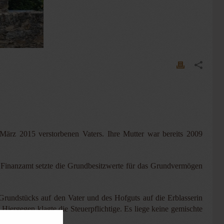
m März 2015 verstorbenen Vaters. Ihre Mutter war bereits 2009
s Finanzamt setzte die Grundbesitzwerte für das Grundvermögen
Grundstücks auf den Vater und des Hofguts auf die Erblasserin
Hiergegen klagte die Steuerpflichtige. Es liege keine gemischte