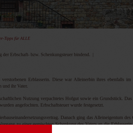
er-Tipps für ALLE
ng der Erbschaft- bzw. Schenkungsteuer bindend. |
5 verstorbenen Erblasserin. Diese war Alleinerbin ihres ebenfalls i
 und ihr Vater.
tschaftlichen Nutzung verpachtetes Hofgut sowie ein Grundstück. Da
 wurden angefochten. Erbschaftsteuer wurde festgesetzt.
ilerbauseinandersetzungsvertrag. Danach ging das Alleineigentum des 
organg zu einer gemischten Schenkung des Vaters an die Erblasserin. 
es Grundbesitzes ausgegangen. Außerdem sei die Berechnung fehlerhaft.