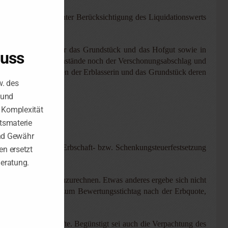
zwert des Hofguts unter Berücksichtigung des Liquidationswerts
r Grundbesitzwert für das Grundstück und das Hofgut sowie in
luss
er die Nachlassgegenstände noch der Verschonungsabschlag und
d die Vergünstigungen der Erblasserin und das Grundstück deren
w. des
 und
e Komplexität
tsmaterie
nd Gewähr
werte seien für die Erbschaft- bzw. Schenkungsteuerfestsetzung
n ersetzt
te zu überprüfen.
Beratung.
lftig das Vermögen zuzurechnen. Etwas anderes ergebe sich nicht
gten Gegenstands zum Bewertungsstichtag nach der Erbquote,
terhin bewirtschafte. Begünstigt sei auch die Verpachtung des