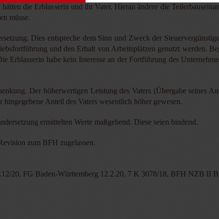
 hätten die Erblasserin und ihr Vater. Hieran ändere die Teilerbausein
ben müsse.
ersetzung. Dies entspreche dem Sinn und Zweck der Steuervergünstig
bsfortführung und den Erhalt von Arbeitsplätzen genutzt werden. Begü
. Die Erblasserin habe kein Interesse an der Fortführung des Unternehm
chenkung. Der höherwertigen Leistung des Vaters (Übergabe seines An
er hingegebene Anteil des Vaters wesentlich höher gewesen.
nandersetzung ermittelten Werte maßgebend. Diese seien bindend.
 Revision zum BFH zugelassen.
R12/20, FG Baden-Württemberg 12.2.20, 7 K 3078/18, BFH NZB II B 