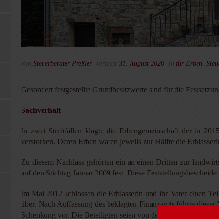
Von
Steuerberater Preßler
Verfasst
31. August 2020
In
für Erben
,
Steu
Gesondert festgestellte Grundbesitzwerte sind für die Festsetzu
Sachverhalt
In zwei Streitfällen klagte die Erbengemeinschaft der in 201
verstorben. Deren Erben waren jeweils zur Hälfte die Erblasserin
Zu diesem Nachlass gehörten ein an einen Dritten zur landwir
auf den Stichtag Januar 2009 fest. Diese Feststellungsbescheide
Im Mai 2012 schlossen die Erblasserin und ihr Vater einen Te
über. Nach Auffassung des beklagten Finanzamts führte dieser V
Schenkung vor. Die Beteiligten seien von der Wertgleichheit d