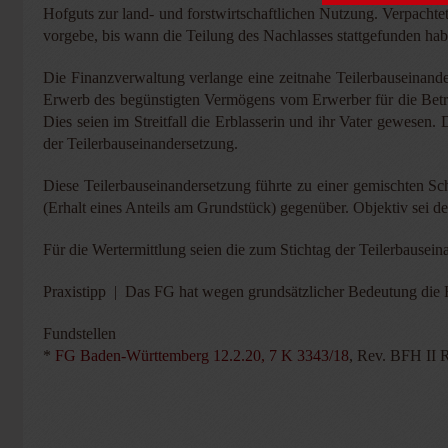
Hofguts zur land- und forstwirtschaftlichen Nutzung. Verpachtet
vorgebe, bis wann die Teilung des Nachlasses stattgefunden ha
Die Finanzverwaltung verlange eine zeitnahe Teilerbauseinand
Erwerb des begünstigten Vermögens vom Erwerber für die Betrie
Dies seien im Streitfall die Erblasserin und ihr Vater gewesen
der Teilerbauseinandersetzung.
Diese Teilerbauseinandersetzung führte zu einer gemischten S
(Erhalt eines Anteils am Grundstück) gegenüber. Objektiv sei d
Für die Wertermittlung seien die zum Stichtag der Teilerbausei
Praxistipp | Das FG hat wegen grundsätzlicher Bedeutung die
Fundstellen
*
FG Baden-Württemberg 12.2.20, 7 K 3343/18
, Rev. BFH II 