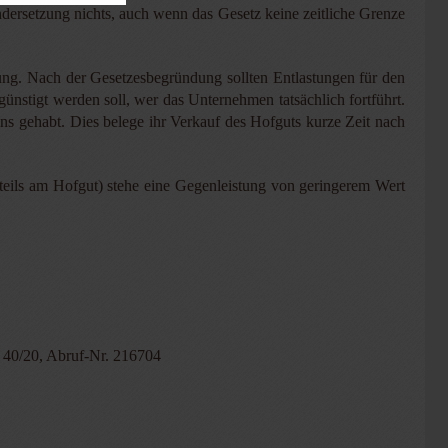
andersetzung nichts, auch wenn das Gesetz keine zeitliche Grenze
ung. Nach der Gesetzesbegründung sollten Entlastungen für den
nstigt werden soll, wer das Unternehmen tatsächlich fortführt.
ens gehabt. Dies belege ihr Verkauf des Hofguts kurze Zeit nach
teils am Hofgut) stehe eine Gegenleistung von geringerem Wert
40/20, Abruf-Nr. 216704