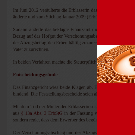
Im Juni 2012 veräußerte die Erblasserin das Hofgut an einen f
änderte und zum Stichtag Januar 2009 (Erbfall) erheblich erhöh
Sodann änderte das beklagte Finanzamt die Erbschaftsteuerbe
Bezug auf das Hofgut der Verschonungsabschlag und der Abzug
der Abzugsbetrag den Erben hälftig zuzurechnen, sondern unter
Vater zuzurechnen.
In beiden Verfahren machte die Steuerpflichtige außerdem gelte
Entscheidungsgründe
Das Finanzgericht wies beide Klagen ab. Es überprüfte jeweils
bindend. Die Feststellungsbescheide seien als Grundlagenbesch
Mit dem Tod der Mutter der Erblasserin seien die Erblasserin u
aus
§ 13a Abs. 3 ErbStG
in der Fassung vom 24.12.2008. Die
sondern regle, dass dem Erwerber des begünstigten Vermögens d
Der Verschonungsabschlag und der Abzugsbetrag stünden als St