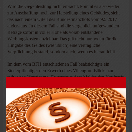
Wird die Gegenleistung nicht erbracht, kommt es also weder
zur Anschaffung noch zur Herstellung eines Gebäudes, sieht
das nach einem Urteil des Bundesfinanzhofs vom 9.5.2017
anders aus. In diesem Fall sind die vergeblich aufgewandten
Beträge sofort in voller Höhe als vorab entstandene
Werbungskosten abziehbar. Das gilt nicht nur, wenn für die
Hingabe des Geldes (wie üblich) eine vertragliche
Verpflichtung bestand, sondern auch, wenn es hieran fehlt.
Im dem vom BFH entschiedenen Fall beabsichtigte ein
Steuerpflichtiger den Erwerb eines Villengrundstücks zur
teilweisen Vermietung. Er vertraute dem Makler den Kaufpreis
in bar an. Tatsächlich verwendete der Makler das Geld jedoch
für sich. Finanzamt und Finanzgericht erkannten die geltend
gemachten Werbungskosten steuerlich nicht an. Die von ihm
an den Makler ohne rechtliche Grundlage geleisteten
Zahlungen führten nicht zu Werbungskosten.
Das sah der BFH anders und gab dem Steuerpflichtigen im
Grundsatz recht. Nach seiner Auffassung ist die einzige