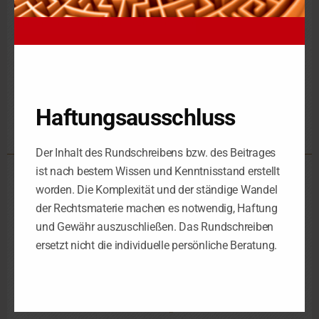
Voraussetzung für die Anerkennung vorab entstandener
(vergeblicher) Aufwendungen die Erwerbs- und
Vermietungsabsicht.
Haftungsausschluss
Betrugsschaden
Werbungskosten
,
Der Inhalt des Rundschreibens bzw. des Beitrages
ist nach bestem Wissen und Kenntnisstand erstellt
Steuerkanzlei Leipzig
worden. Die Komplexität und der ständige Wandel
der Rechtsmaterie machen es notwendig, Haftung
Schorlemmerstraße 2
D-04155 Leipzig
und Gewähr auszuschließen. Das Rundschreiben
ersetzt nicht die individuelle persönliche Beratung.
Telefon 0341 – 98 38 88-0
Telefax 0341 – 98 38 88-29
Steuerkanzlei Luth. Wittenberg