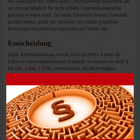
die Zahlungen des Vaters keine Unterhaltsrente darstellten, da
sie erst nachträglich für nicht erfüllte Unterhaltsansprüche
geleistet worden seien. Da beide Elternteile keinen Unterhalt
gezahlt hätten, greife die zwischen den Eltern getroffene
Berechtigtenbestimmung zugunsten der Mutter ein.
Entscheidung
Diese Rechtsauffassung vertritt auch der BFH. Leben die
Eltern in einem gemeinsamen Haushalt, so können sie nach
§
64 Abs. 3 Satz 2 EStG
untereinander den Berechtigten
bestimmen.
Lebt das Kind nicht im Haushalt beider Eltern oder eines
Elternteils, sondern in einem eigenen Haushalt, so ist gemäß
§
64 EStG
kindergeldberechtigt, wer dem Kind eine
Unterhaltsrente zahlt.
Dabei orientiert sich der Begriff der Unterhaltsrente i. S. von
§
64 EStG
am Begriff der Geldrente i. S. von
§ 1612 BGB
.
Hiernach ist Unterhalt durch Entrichtung einer monatlich im
Voraus zu zahlenden Geldrente zu gewähren. Unterhaltsrente
ist der laufende Barunterhalt. Nachträglich erbrachte