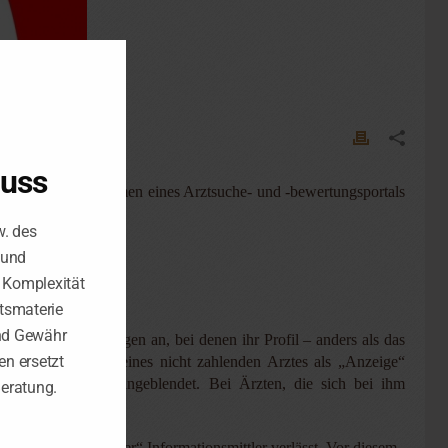
luss
enen Daten im Rahmen eines Arztsuche- und -bewertungsportals
w. des
 und
e Komplexität
tsmaterie
nd Gewähr
chluss von Verträgen an, bei denen ihr Profil – anders als das
n ersetzt
fruf des Profils eines nicht zahlenden Arztes als „Anzeige“
gaben und Noten eingeblendet. Bei Ärzten, die sich bei ihm
Beratung.
llung als „neutraler“ Informationsmittler verlässt. Vor diesem