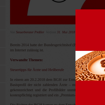
Von
Steuerberater Preßler
Verfasst
31. Mai 2018
In
für Ärzte
,
Steuer-
Bereits 2014 hatte der Bundesgerichtshof (BGH) entschieden,
im Internet zulässig ist.
Verwandte Themen:
Steuertipps für Ärzte und Heilberufe
In einem am 20.2.2018 dem BGH zur Entscheidung vorgelegten Fa
Basisprofil der nicht zahlenden Ärzte – mit einem Foto und
gekennzeichnet und die Profilbilder unmittelbarer Konkurr
kostenpflichtig registriert und ein „Premium-Paket“ gebucht haben
Die Richter des BGH kamen zu dem Entschluss, dass bei der oben