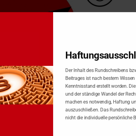
Tipps für ALLE
Haftungsaussch
 dass die Erhebung, Speicherung und Übermittlung von personenbezog
Der Inhalt des Rundschreibens bz
Beitrages ist nach bestem Wissen
Kenntnisstand erstellt worden. Di
und der ständige Wandel der Rech
machen es notwendig, Haftung u
ll bot dieser Betreiber des Portals Ärzten den kostenpflichtigen Abs
auszuschließen. Das Rundschreibe
 zusätzlichen Informationen versehen wurde. Daneben wurden beim Au
enten gleicher Fachrichtung im örtlichen Umfeld mit Entfernungsan
nicht die individuelle persönliche 
, erfolgte dies nicht.
 beschriebenen Praxis der Betreiber des Ärztebewertungsportals die Ste