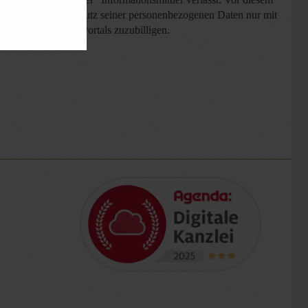
hrten Arztes auf Schutz seiner personenbezogenen Daten nur mit
en innerhalb des Portals zuzubilligen.