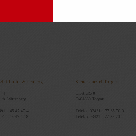
ungs- und Medienfreiheit gegenüber dem Recht eines im Portal aufgefü
chutzwürdiges Interesse an dem Ausschluss der Speicherung“ seiner Dat
zlei Luth. Wittenberg
Steuerkanzlei Torgau
. 4
Elbstraße 8
th. Wittenberg
D-04860 Torgau
491 – 45 47 47-4
Telefon 03421 – 77 85 70-0
491 – 45 47 47-8
Telefax 03421 – 77 85 70-2