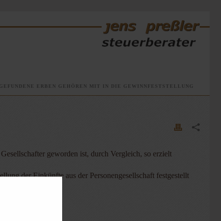
GEFUNDENE ERBEN GEHÖREN MIT IN DIE GEWINNFESTSTELLUNG
esellschafter geworden ist, durch Vergleich, so erzielt
lung der Einkünfte aus der Personengesellschaft festgestellt