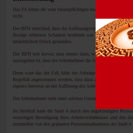
Das FA lehnte die vom Steuerpflichtigen beantragte ermäßigte
recht.
Der BFH entschied, dass der Auflösungsvertrag vom 19.12.2012
Bezüge erlittenen Schadens bestimmt war und auf dem Auflösu
tatsächlichem Druck gestanden.
Der BFH hob hervor, dass immer dann, wenn der Arbeitgeber 
auszugehen ist, dass der Arbeitnehmer die Auflösung des Arbeitsv
Denn wäre das der Fall, hätte der Arbeitgeber keine Veranla
Regelfall angenommen werden, dass dazu auch eine rechtliche
eigenes Interesse an der Auflösung des Arbeitsverhältnisses hatte
Der Arbeitnehmer steht unter solchen Umständen bei Abschluss d
Im Streitfall hatte die Stadt A durch den angekündigten Perso
vorzeitigen Beendigung ihres Arbeitsverhältnisses und den d
unmittelbar von den geplanten Personalmaßnahmen der Stadt A 