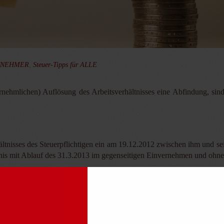
ITNEHMER
,
Steuer-Tipps für ALLE
nehmlichen) Auflösung des Arbeitsverhältnisses eine Abfindung, sind 
ältnisses des Steuerpflichtigen ein am 19.12.2012 zwischen ihm und se
nis mit Ablauf des 31.3.2013 im gegenseitigen Einvernehmen und ohne 
ens eine Abfindung in Höhe von 36.250 EUR. Damit erloschen mit 
erpflichtige, keine weiteren rechtlichen Schritte etwaiger Höhergru
rz 2013 ausgezahlt.