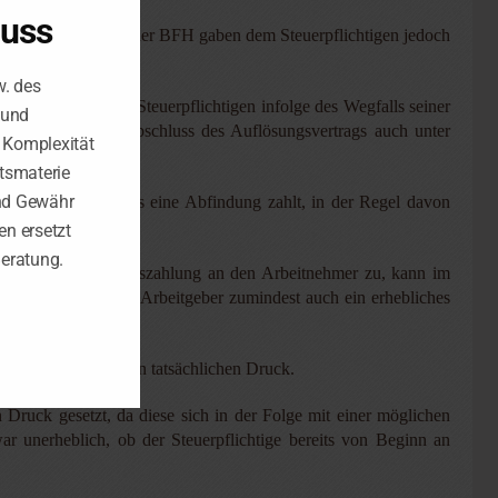
luss
auch nachfolgend der BFH gaben dem Steuerpflichtigen jedoch
w. des
sgleich des dem Steuerpflichtigen infolge des Wegfalls seiner
 und
erpflichtige bei Abschluss des Auflösungsvertrags auch unter
e Komplexität
tsmaterie
nd Gewähr
beitsverhältnisses eine Abfindung zahlt, in der Regel davon
n ersetzt
Beratung.
über einer Abfindungszahlung an den Arbeitnehmer zu, kann im
 werden, dass der Arbeitgeber zumindest auch ein erhebliches
m nicht unerheblichen tatsächlichen Druck.
 Druck gesetzt, da diese sich in der Folge mit einer möglichen
r unerheblich, ob der Steuerpflichtige bereits von Beginn an