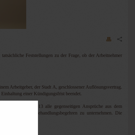
tatsächliche Feststellungen zu der Frage, ob der Arbeitnehmer
inem Arbeitgeber, der Stadt A, geschlossener Auflösungsvertrag.
Einhaltung einer Kündigungsfrist beendet.
Ablauf des 31.3.2013 alle gegenseitigen Ansprüche aus dem
ppierungs- und Gleichbehandlungsbegehren zu unternehmen. Die