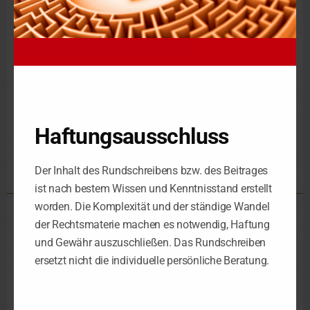
Die Abfindung ist auch kein Vermächtnis, weil sich hierfür
keine Anhaltspunkte im Testament des Erblassers finden lassen
oder anderweitig ein entsprechender Wille feststellbar ist, der
von den Beteiligten vollzogen wird. Die Abfindung kann nicht
als ein vom Erblasser stammendes Vermächtnis angesehen
werden und sie ist kein Erwerb vom Erblasser.
Haftungsausschluss
Abfindung
Erbe
Erbvergleich
Nachkomme
§ 3 ErbStG
,
,
,
,
Der Inhalt des Rundschreibens bzw. des Beitrages
ist nach bestem Wissen und Kenntnisstand erstellt
worden. Die Komplexität und der ständige Wandel
Steuerkanzlei Leipzig
der Rechtsmaterie machen es notwendig, Haftung
und Gewähr auszuschließen. Das Rundschreiben
Schorlemmerstraße 2
ersetzt nicht die individuelle persönliche Beratung.
D-04155 Leipzig
Telefon 0341 – 98 38 88-0
Telefax 0341 – 98 38 88-29