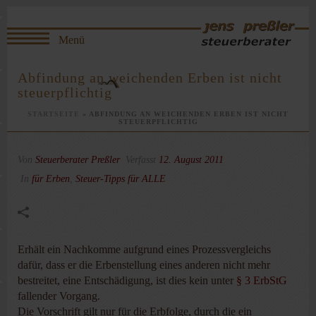
Abfindung an weichenden Erben ist nicht
steuerpflichtig
STARTSEITE
»
ABFINDUNG AN WEICHENDEN ERBEN IST NICHT
STEUERPFLICHTIG
Von
Steuerberater Preßler
Verfasst
12. August 2011
In
für Erben
,
Steuer-Tipps für ALLE
Erhält ein Nachkomme aufgrund eines Prozessvergleichs
dafür, dass er die Erbenstellung eines anderen nicht mehr
bestreitet, eine Entschädigung, ist dies kein unter
§ 3 ErbStG
fallender Vorgang.
Die Vorschrift gilt nur für die Erbfolge, durch die ein