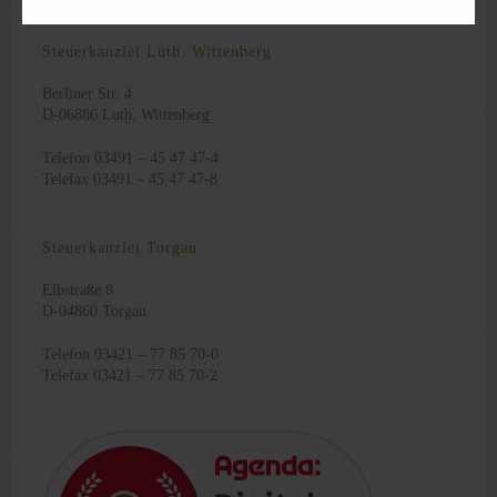
Steuerkanzlei Luth. Wittenberg
Berliner Str. 4
D-06886 Luth. Wittenberg
Telefon 03491 – 45 47 47-4
Telefax 03491 – 45 47 47-8
Steuerkanzlei Torgau
Elbstraße 8
D-04860 Torgau
Telefon 03421 – 77 85 70-0
Telefax 03421 – 77 85 70-2