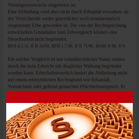
Vermögenszuwachs eingetreten ist.
Eine Abfindung wird aber nicht durch Erbanfall erworben, da
der Verzichtende weder gesetzlicher noch testamentarisch
eingesetzter Erbe geworden ist. Die von der Rechtsprechung
entwickelten Grundsätze zum Erbvergleich können eine
Steuerbarkeit nicht begründen.
BFH 4.5.11, II R 34/09, BFH 1.7.08, II R 71/06, BStBl II 08, 874
Ein solcher Vergleich ist nur schuldrechtlicher Natur, sodass
durch ihn kein Erbrecht mit dinglicher Wirkung begründet
werden kann. Erbschaftsteuerlich basiert die Abfindung nicht
auf einem erbrechtlichen Rechtsgrund wie Erbanfall,
Vermächtnis oder geltend gemachter Pflichtteilsanspruch. Er
unterliegt daher nicht
§ 3 Abs. 1 Nr. 1 ErbStG
.
Dementsprechend ist eine gezahlte Entschädigung aufgrund
eines Prozessvergleichs nicht der Erbschaftsteuer zu
unterwerfen. Soweit der BFH dies bislang als Erwerb von
Todes wegen eingestuft hatte, hält er daran nicht mehr fest.
§ 3
ErbStG
ist nicht lückenhaft, zählt die Erwerbe klar auf und ist
abschließend.