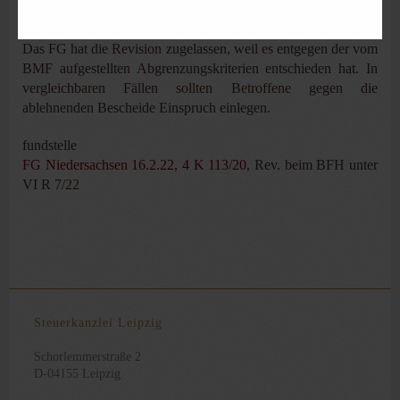
Revisionsverfahren
Das FG hat die Revision zugelassen, weil es entgegen der vom
BMF aufgestellten Abgrenzungskriterien entschieden hat. In
vergleichbaren Fällen sollten Betroffene gegen die
ablehnenden Bescheide Einspruch einlegen.
fundstelle
FG Niedersachsen 16.2.22, 4 K 113/20
, Rev. beim BFH unter
VI R 7/22
Steuerkanzlei Leipzig
Schorlemmerstraße 2
D-04155 Leipzig