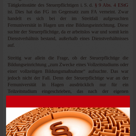
Tätigkeitsstätte des Steuerpflichtigen i. S. d.
§ 9 Abs. 4 EStG
ist. Dies hat das FG im Gegensatz zum FA verneint. Zwar
handelt es sich bei der im Streitfall aufgesuchten
Fernuniversität in Hagen um eine Bildungseinrichtung. Diese
suchte der Steuerpflichtige, da er arbeitslos war und somit kein
Dienstverhältnis bestand, außerhalb eines Dienstverhältnisses
auf.
Streitig war allein die Frage, ob der Steuerpflichtige die
Bildungseinrichtung „zum Zwecke eines Vollzeitstudiums oder
einer vollzeitigen Bildungsmaßnahme“ aufsuchte. Das war
jedoch nicht der Fall. Denn der Steuerpflichtige war an der
Fernuniversität in Hagen ausdrücklich nur für ein
Teilzeitstudium eingeschrieben, das nach der eigenen
Beschreibung der Fernuniversität „in einem zeitlichen Umfang
von etwa 20 Stunden wöchentlich“ stattfand. Er suchte die
Fernuniversität daher gerade nicht für ein Vollzeitstudium auf,
dass dort „in einem zeitlichen Umfang von etwa 40 Stunden
wöchentlich“ ebenfalls angeboten wird.