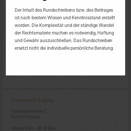
Krankheit auswirken. Denn in einem solchen Fall
Der Inhalt des Rundschreibens bzw. des Beitrages
handelt es sich nicht um unmittelbare Krankheitskosten,
sondern um bloße Kosten der Vorbeugung bzw. Folge
ist nach bestem Wissen und Kenntnisstand erstellt
einer Krankheit.
worden. Die Komplexität und der ständige Wandel
der Rechtsmaterie machen es notwendig, Haftung
fundstelle
und Gewähr auszuschließen. Das Rundschreiben
ersetzt nicht die individuelle persönliche Beratung.
FG Münster 13.6.23, 2 K 1045/22 E
, NZB BFH VI
B 35/23
Steuerkanzlei Leipzig
Schorlemmerstraße 2
D-04155 Leipzig
Telefon 0341 – 98 38 88-0