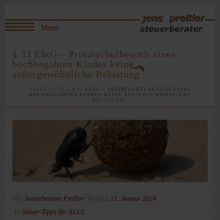
§ 33 EStG – Privatschulbesuch eines
hochbegabten Kindes keine
außergewöhnliche Belastung
STARTSEITE
»
§ 33 ESTG – PRIVATSCHULBESUCH EINES
HOCHBEGABTEN KINDES KEINE AUSSERGEWÖHNLICHE B
ELASTUNG
Von
Steuerberater Preßler
Verfasst
21. Januar 2024
In
Steuer-Tipps für ALLE