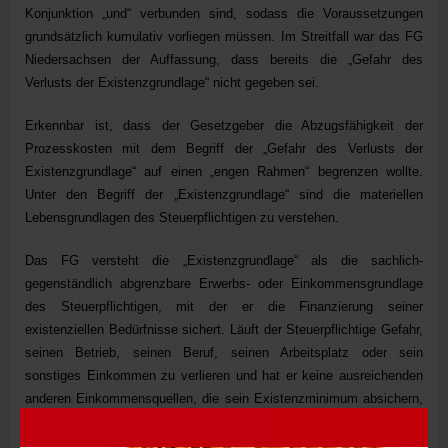
Konjunktion „und“ verbunden sind, sodass die Voraussetzungen
grundsätzlich kumulativ vorliegen müssen. Im Streitfall war das FG
Niedersachsen der Auffassung, dass bereits die „Gefahr des
Verlusts der Existenzgrundlage“ nicht gegeben sei.
Erkennbar ist, dass der Gesetzgeber die Abzugsfähigkeit der
Prozesskosten mit dem Begriff der „Gefahr des Verlusts der
Existenzgrundlage“ auf einen „engen Rahmen“ begrenzen wollte.
Unter den Begriff der „Existenzgrundlage“ sind die materiellen
Lebensgrundlagen des Steuerpflichtigen zu verstehen.
Das FG versteht die „Existenzgrundlage“ als die sachlich-
gegenständlich abgrenzbare Erwerbs- oder Einkommensgrundlage
des Steuerpflichtigen, mit der er die Finanzierung seiner
existenziellen Bedürfnisse sichert. Läuft der Steuerpflichtige Gefahr,
seinen Betrieb, seinen Beruf, seinen Arbeitsplatz oder sein
sonstiges Einkommen zu verlieren und hat er keine ausreichenden
anderen Einkommensquellen, die sein Existenzminimum absichern,
ist seine „Existenzgrundlage“ in Gefahr. Deshalb setzt die
Abzugsfähigkeit der Prozesskosten gemäß
§ 33 Abs. 2 Satz 4 EStG