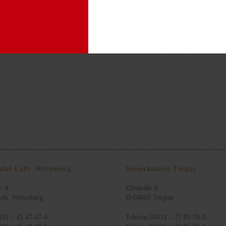
 auch hier eine betriebliche Initiative in irgendeiner Weise dokumentiert sein
ein der objektiv feststellbare Waldbesitz, ab einer Größenordnung von 0,5 ha 
 Steuerpflichtigen Privatvermögen und eine Entnahmebesteuerung durch Annahm
zlei Luth. Wittenberg
Steuerkanzlei Torgau
. 4
Elbstraße 8
th. Wittenberg
D-04860 Torgau
491 – 45 47 47-4
Telefon 03421 – 77 85 70-0