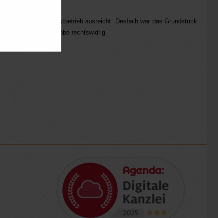
.
für einen ruhenden Forstbetrieb ausreicht. Deshalb war das Grundstück
e einer Betriebsaufgabe rechtswidrig.