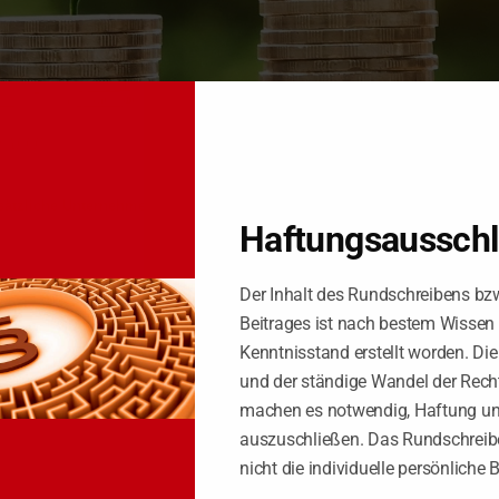
ür ALLE
tzliche Unternehmerinitiative vorliegen. Eine ausschließlich objektbez
Haftungsaussch
Der Inhalt des Rundschreibens bz
Beitrages ist nach bestem Wissen
nd ein daraus abgeleiteter Aufgabegewinn durch den Verkauf des Waldgrund
Kenntnisstand erstellt worden. Di
§ 13, 14 EStG
. Nach erfolglosem Einspruch gab das Finanzgericht der ein
mangels Vorliegens der Besteuerungsvoraussetzungen des
§ 23 EStG
– nicht
und der ständige Wandel der Rech
machen es notwendig, Haftung u
auszuschließen. Das Rundschreibe
nicht die individuelle persönliche 
n Forstbetriebs eine grundsätzliche Unternehmerinitiative vorliegen. Eine