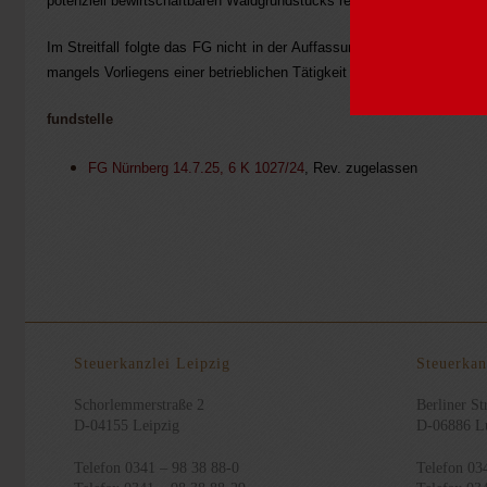
potenziell bewirtschaftbaren Waldgrundstücks reicht nicht aus. Es muss
Im Streitfall folgte das FG nicht in der Auffassung des FA, dass all
mangels Vorliegens einer betrieblichen Tätigkeit des Vaters und der
fundstelle
FG Nürnberg 14.7.25, 6 K 1027/24
, Rev. zugelassen
Steuerkanzlei Leipzig
Steuerkan
Schorlemmerstraße 2
Berliner Str
D-04155 Leipzig
D-06886 Lu
Telefon 0341 – 98 38 88-0
Telefon 03