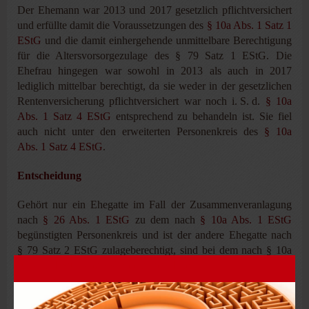
Der Ehemann war 2013 und 2017 gesetzlich pflichtversichert
und erfüllte damit die Voraussetzungen des
§ 10a Abs. 1 Satz 1
EStG
und die damit einhergehende unmittelbare Berechtigung
für die Altersvorsorgezulage des § 79 Satz 1 EStG. Die
Ehefrau hingegen war sowohl in 2013 als auch in 2017
lediglich mittelbar berechtigt, da sie weder in der gesetzlichen
Rentenversicherung pflichtversichert war noch i. S. d.
§ 10a
Abs. 1 Satz 4 EStG
entsprechend zu behandeln ist. Sie fiel
auch nicht unter den erweiterten Personenkreis des
§ 10a
Abs. 1 Satz 4 EStG
.
Entscheidung
Gehört nur ein Ehegatte im Fall der Zusammenveranlagung
nach
§ 26 Abs. 1 EStG
zu dem nach
§ 10a Abs. 1 EStG
begünstigten Personenkreis und ist der andere Ehegatte nach
§ 79 Satz 2 EStG zulageberechtigt, sind bei dem nach § 10a
Abs. 1 EStG abzugsberechtigten Ehegatten die von beiden
Ehegatten geleisteten Altersvorsorgebeiträge und die dafür
zustehenden Zulagen nach § 10a Abs. 1 EStG zu